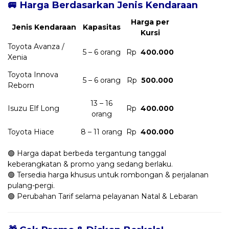
🚐 Harga Berdasarkan Jenis Kendaraan
Harga per
Jenis Kendaraan
Kapasitas
Kursi
Toyota Avanza /
5 – 6 orang
Rp
400.000
Xenia
Toyota Innova
5 – 6 orang
Rp
500.000
Reborn
13 – 16
Isuzu Elf Long
Rp
400.000
orang
Toyota Hiace
8 – 11 orang
Rp
400.000
🟢 Harga dapat berbeda tergantung tanggal
keberangkatan & promo yang sedang berlaku.
🟢 Tersedia harga khusus untuk rombongan & perjalanan
pulang-pergi.
🟢 Perubahan Tarif selama pelayanan Natal & Lebaran