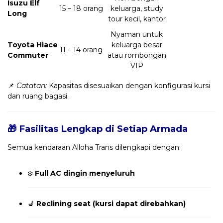
Isuzu Elf
15 – 18 orang
keluarga, study
Long
tour kecil, kantor
Nyaman untuk
Toyota Hiace
keluarga besar
11 – 14 orang
Commuter
atau rombongan
VIP
📌
Catatan:
Kapasitas disesuaikan dengan konfigurasi kursi
dan ruang bagasi.
🎁 Fasilitas Lengkap di Setiap Armada
Semua kendaraan Alloha Trans dilengkapi dengan:
❄️
Full AC dingin menyeluruh
💺
Reclining seat (kursi dapat direbahkan)