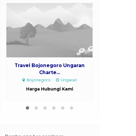
Travel Bojonegoro Ungaran
Travel Paci
Charte...
Cha
Bojonegoro
Ungaran
Pacitan
Harga Hubungi Kami
Harga H