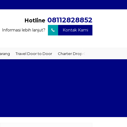
08112828852
Hotline
Informasi lebih lanjut?
Kontak Kami
Travel Door to Door
Charter Drop Off
Sewa Hiace
Sewa Mobil