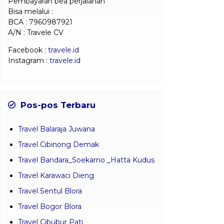
Pembayaran bea perjalanan
Bisa melalui :
BCA : 7960987921
A/N : Travele CV
Facebook :
travele.id
Instagram :
travele.id
Pos-pos Terbaru
Travel Balaraja Juwana
Travel Cibinong Demak
Travel Bandara_Soekarno _Hatta Kudus
Travel Karawaci Dieng
Travel Sentul Blora
Travel Bogor Blora
Travel Cibubur Pati