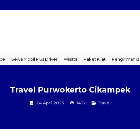
wa Mobil Plus Driver
Wisata
Paket Kilat
Pengiriman Barang
Travel Purwokerto Cikampek
24 April 2025
142x
Travel