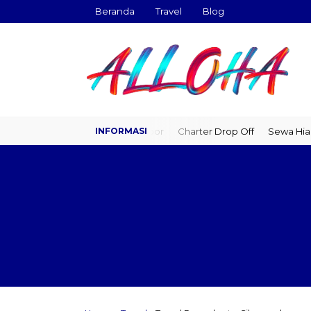
Beranda
Travel
Blog
Travel Door to Door
Charter Drop Off
Sewa Hiace
Se