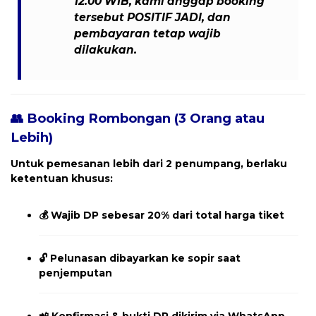
12.00 WIB
, kami anggap booking
tersebut
POSITIF JADI
, dan
pembayaran tetap wajib
dilakukan
.
👥 Booking Rombongan (3 Orang atau
Lebih)
Untuk pemesanan
lebih dari 2 penumpang
, berlaku
ketentuan khusus:
💰
Wajib DP sebesar 20% dari total harga tiket
🔓
Pelunasan dibayarkan ke sopir saat
penjemputan