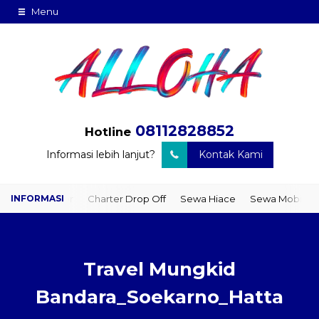
Menu
08112828852
Hotline
Informasi lebih lanjut?
Kontak Kami
o Door
Charter Drop Off
Sewa Hiace
Sewa Mobil Plus Driver
Travel Mungkid
Bandara_Soekarno_Hatta