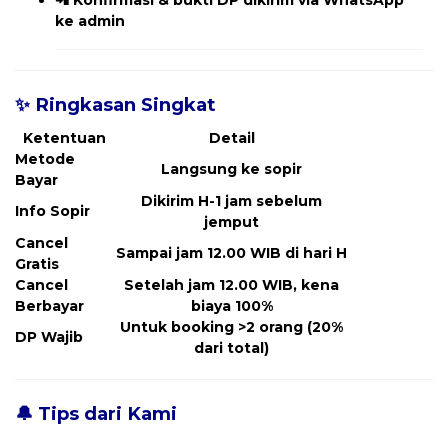
📲
Konfirmasi & bukti DP dikirim via WhatsApp
ke admin
✨ Ringkasan Singkat
Ketentuan
Detail
Metode
Langsung ke sopir
Bayar
Dikirim H-1 jam sebelum
Info Sopir
jemput
Cancel
Sampai jam 12.00 WIB di hari H
Gratis
Cancel
Setelah jam 12.00 WIB, kena
Berbayar
biaya 100%
Untuk booking >2 orang (20%
DP Wajib
dari total)
🔔 Tips dari Kami