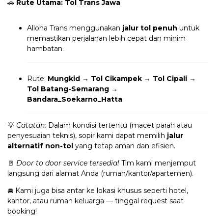
🚗
Rute Utama: Tol Trans Jawa
Alloha Trans menggunakan
jalur tol penuh
untuk
memastikan perjalanan lebih cepat dan minim
hambatan.
Rute:
Mungkid → Tol Cikampek → Tol Cipali →
Tol Batang-Semarang →
Bandara_Soekarno_Hatta
💡
Catatan:
Dalam kondisi tertentu (macet parah atau
penyesuaian teknis), sopir kami dapat memilih
jalur
alternatif non-tol
yang tetap aman dan efisien.
🚪
Door to door service tersedia!
Tim kami menjemput
langsung dari alamat Anda (rumah/kantor/apartemen).
🚘 Kami juga bisa antar ke lokasi khusus seperti hotel,
kantor, atau rumah keluarga — tinggal request saat
booking!