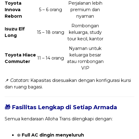
Toyota
Perjalanan lebih
Innova
5 – 6 orang
premium dan
Reborn
nyaman
Rombongan
Isuzu Elf
15 – 18 orang
keluarga, study
Long
tour kecil, kantor
Nyaman untuk
Toyota Hiace
keluarga besar
11 – 14 orang
Commuter
atau rombongan
VIP
📌
Catatan:
Kapasitas disesuaikan dengan konfigurasi kursi
dan ruang bagasi.
🎁 Fasilitas Lengkap di Setiap Armada
Semua kendaraan Alloha Trans dilengkapi dengan:
❄️
Full AC dingin menyeluruh