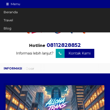
Menu
Beranda
Travel
Blog
08112828852
Hotline
Informasi lebih lanjut?
Kontak Kami
Travel Door to Door
Charter Drop Off
Sewa Hiace
Sewa Mobil Plus Driver
Wisata