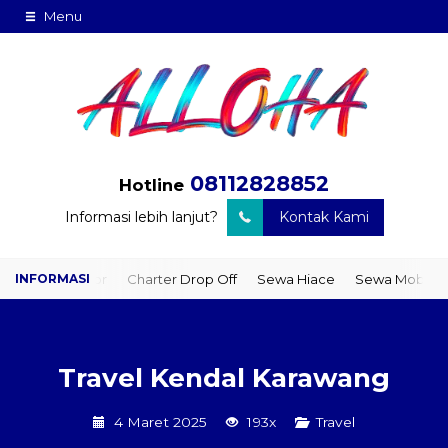
Menu
08112828852
Hotline
Informasi lebih lanjut?
Kontak Kami
to Door
Charter Drop Off
Sewa Hiace
Sewa Mobil Plus Driver
Travel Kendal Karawang
4 Maret 2025
193x
Travel