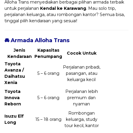
Alloha Trans menyediakan berbagai pilihan armada terbaik
untuk perjalanan
Kendal ke Karawang
. Mau solo trip,
perjalanan keluarga, atau rombongan kantor? Semua bisa,
tinggal pilih kendaraan yang sesuai!
🚘 Armada Alloha Trans
Jenis
Kapasitas
Cocok Untuk
Kendaraan
Penumpang
Toyota
Perjalanan pribadi,
Avanza /
5 – 6 orang
pasangan, atau
Daihatsu
keluarga kecil
Xenia
Toyota
Perjalanan lebih
Innova
5 – 6 orang
premium dan
Reborn
nyaman
Rombongan
Isuzu Elf
15 – 18 orang
keluarga, study
Long
tour kecil, kantor