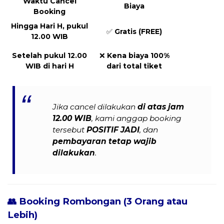
Waktu Cancel
Biaya
Booking
Hingga Hari H, pukul
✅
Gratis (FREE)
12.00 WIB
Setelah pukul 12.00
❌
Kena biaya 100%
WIB di hari H
dari total tiket
Jika cancel dilakukan
di atas jam
12.00 WIB
, kami anggap booking
tersebut
POSITIF JADI
, dan
pembayaran tetap wajib
dilakukan
.
👥 Booking Rombongan (3 Orang atau
Lebih)