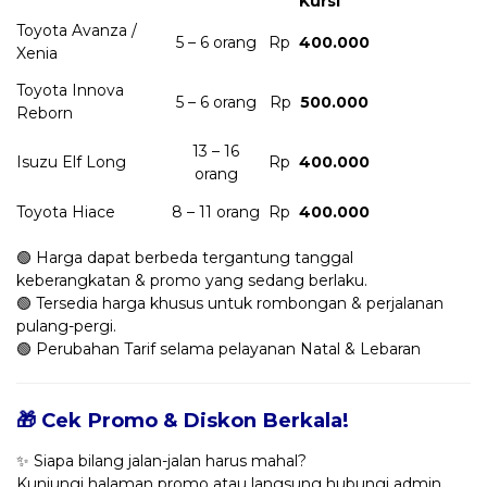
Kursi
Toyota Avanza /
5 – 6 orang
Rp
400.000
Xenia
Toyota Innova
5 – 6 orang
Rp
500.000
Reborn
13 – 16
Isuzu Elf Long
Rp
400.000
orang
Toyota Hiace
8 – 11 orang
Rp
400.000
🟢 Harga dapat berbeda tergantung tanggal
keberangkatan & promo yang sedang berlaku.
🟢 Tersedia harga khusus untuk rombongan & perjalanan
pulang-pergi.
🟢 Perubahan Tarif selama pelayanan Natal & Lebaran
🎁 Cek Promo & Diskon Berkala!
✨ Siapa bilang jalan-jalan harus mahal?
Kunjungi halaman promo atau langsung hubungi admin