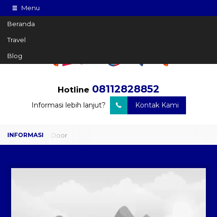
Menu
Beranda
Travel
Blog
08112828852
Hotline
Informasi lebih lanjut?
Kontak Kami
Travel Door to Door
Charter Drop Off
Sewa Hiace
Sewa Mobil Plus Driver
Wisata