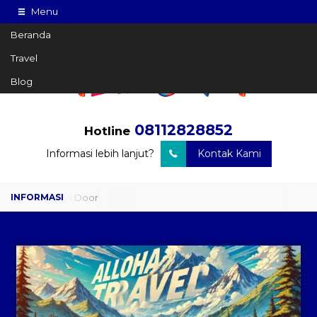
Menu
Beranda
Travel
Blog
08112828852
Hotline
Informasi lebih lanjut?
Kontak Kami
Travel Door to Door
Charter Drop Off
Sewa Hiace
Sewa Mobil Plus Driver
Wisata