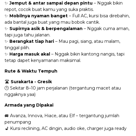
✨
Jemput & antar sampai depan pintu
– Nggak bikin
repot, cocok buat kamu yang suka praktis.
✨
Mobilnya nyaman banget
– Full AC, kursi bisa direbahin,
ada bantal juga buat yang mau bobok cantik.
✨
Supirnya asik & berpengalaman
– Nggak cuma aman,
tapi juga tahu jalanan.
✨
Berangkat tiap hari
– Mau pagi, siang, atau malam,
tinggal pilih.
✨
Harga masuk akal
– Nggak bikin kantong nangis, tapi
tetap dapet kenyamanan maksimal.
Rute & Waktu Tempuh
🛣️
Surakarta - Gresik
🕒 Sekitar 8–10 jam perjalanan (tergantung macet atau
nggaknya yaa)
Armada yang Dipakai
🚐 Avanza, Innova, Hiace, atau Elf – tergantung jumlah
penumpang
💺 Kursi reclining, AC dingin, audio oke, charger juga ready