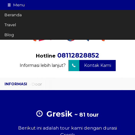
Menu
Beranda
Travel
Blog
08112828852
Hotline
Informasi lebih lanjut?
Kontak Kami
Travel Door to Door
Charter Drop Off
Sewa Hiace
Gresik
~ 81 tour
Sewa Mobil Plus Driver
Berikut ini adalah tour kami dengan durasi
Wisata
Gresik