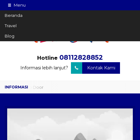
Menu
Beranda
Travel
Blog
08112828852
Hotline
Informasi lebih lanjut?
Kontak Kami
Travel Door to Door
Charter Drop Off
Sewa Hiace
Sewa Mobil Plus Driver
Wisata