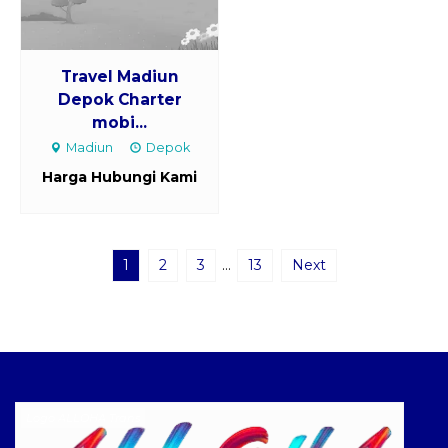
Travel Madiun
Depok Charter
mobi...
Madiun
Depok
Harga Hubungi Kami
1
2
3
…
13
Next
Logo ALLOHA Trans