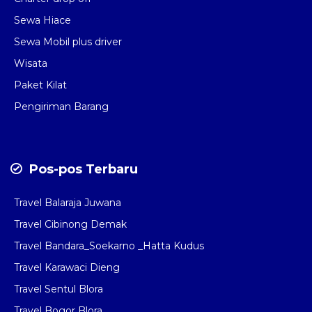
Sewa Hiace
Sewa Mobil plus driver
Wisata
Paket Kilat
Pengiriman Barang
Pos-pos Terbaru
Travel Balaraja Juwana
Travel Cibinong Demak
Travel Bandara_Soekarno _Hatta Kudus
Travel Karawaci Dieng
Travel Sentul Blora
Travel Bogor Blora