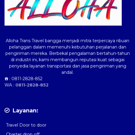
Alloha Trans Travel bangga menjadi mitra terpercaya ribuan
pelanggan dalam memenuhi kebutuhan perjalanan dan
pengiriman mereka. Berbekal pengalaman bertahun-tahun
di industri ini, kami membangun reputasi kuat sebagai
penyedia layanan transportasi dan jasa pengiriman yang
andal.
☎️ :
0811-2828-852
WA :
0811-2828-852
Layanan:
Travel Door to door
Charter drop off