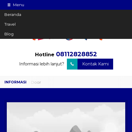
Menu
Beranda
Travel
Blog
08112828852
Hotline
Informasi lebih lanjut?
Kontak Kami
Travel Door to Door
Charter Drop Off
Sewa Hiace
Sewa Mobil Plus Driver
Wisata