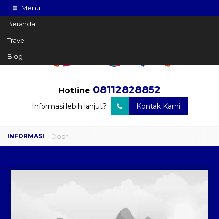
Menu
Beranda
Travel
Blog
08112828852
Hotline
Informasi lebih lanjut?
Kontak Kami
Travel Door to Door
Charter Drop Off
Sewa Hiace
Sewa Mobil Plus Driver
Wisata