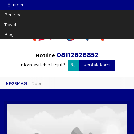
Menu
Beranda
Travel
Blog
08112828852
Hotline
Informasi lebih lanjut?
Kontak Kami
Travel Door to Door
Charter Drop Off
Sewa Hiace
Sewa Mobil Plus Driver
Wisata