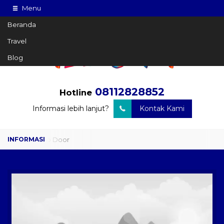
Menu
Beranda
Travel
Blog
08112828852
Hotline
Informasi lebih lanjut?
Kontak Kami
Travel Door to Door
Charter Drop Off
Sewa Hiace
Sewa Mobil Plus Driver
Wisata