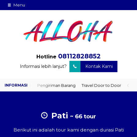
Menu
08112828852
Hotline
Informasi lebih lanjut?
Kontak Kami
Paket Kilat
Pengiriman Barang
Travel Door to Door
Charte
Pati
~ 66 tour
Berikut ini adalah tour kami dengan durasi Pati