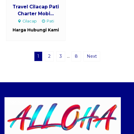
Travel Cilacap Pati
Charter Mobi...
Cilacap
Pati
Harga Hubungi Kami
1
2
3
…
8
Next
Logo ALLOHA Trans