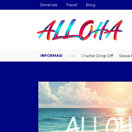
Beranda
Travel
Blog
Travel Door to Door
Charter Drop Off
Sewa Hia