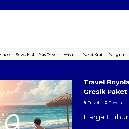
ce
Sewa Mobil Plus Driver
Wisata
Paket Kilat
Pengiriman B
Travel Boyola
Gresik Paket 
Travel
Boyolali
Harga Hubun