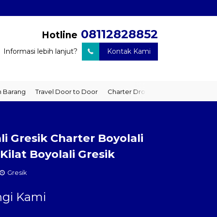
08112828852
Hotline
Informasi lebih lanjut?
Kontak Kami
arang
Travel Door to Door
Charter Drop Off
Sewa Hiace
Se
li Gresik Charter Boyolali
Kilat Boyolali Gresik
Gresik
gi Kami