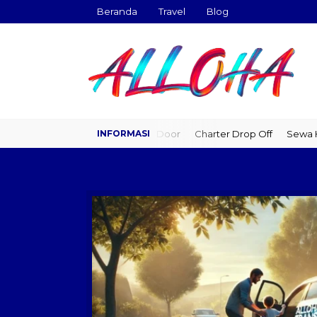
Beranda
Travel
Blog
Travel Door to Door
Charter Drop Off
Sewa Hia