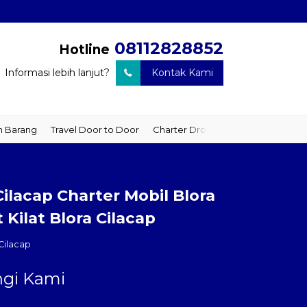
08112828852
Hotline
Informasi lebih lanjut?
Kontak Kami
arang
Travel Door to Door
Charter Drop Off
Sewa Hiace
Se
Cilacap Charter Mobil Blora
 Kilat Blora Cilacap
Cilacap
gi Kami