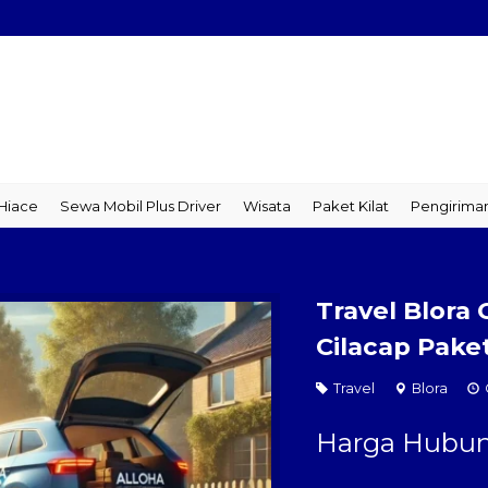
ce
Sewa Mobil Plus Driver
Wisata
Paket Kilat
Pengiriman B
Travel Blora 
Cilacap Paket
Travel
Blora
Harga Hubun