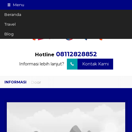
Menu
Beranda
Travel
Blog
08112828852
Hotline
Informasi lebih lanjut?
Kontak Kami
Travel Door to Door
Charter Drop Off
Sewa Hiace
Sewa Mobil Plus Driver
Wisata