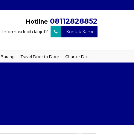
08112828852
Hotline
Informasi lebih lanjut?
Kontak Kami
rang
Travel Door to Door
Charter Drop Off
Sewa Hiace
Sew