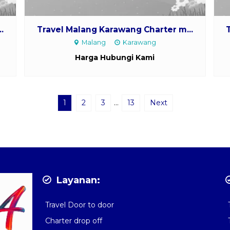
.
Travel Malang Karawang Charter m...
Malang
Karawang
Harga Hubungi Kami
1
2
3
…
13
Next
Layanan:
Travel Door to door
Charter drop off