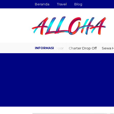
Beranda
Travel
Blog
Travel Door to Door
Charter Drop Off
Sewa Hia