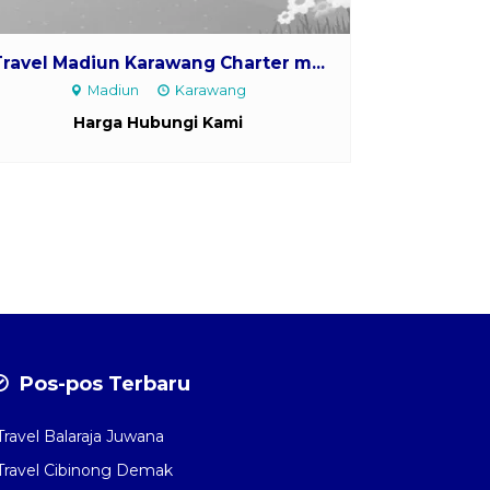
Travel Madiun Karawang Charter m...
Madiun
Karawang
Harga Hubungi Kami
Pos-pos Terbaru
Travel Balaraja Juwana
Travel Cibinong Demak