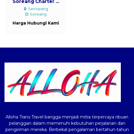
Soreang Charter ...
Semarang
Soreang
Harga Hubungi Kami
Logo ALLOHA Trans
Alloha Trans Travel bangga menjadi mitra terpercaya ribuan
pelanggan dalam memenuhi kebutuhan perjalanan dan
pengiriman mereka. Berbekal pengalaman bertahun-tahun