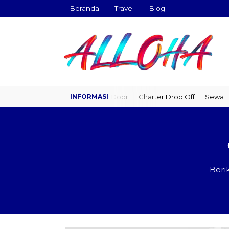
Beranda
Travel
Blog
Travel Door to Door
Charter Drop Off
Sewa Hia
Beri