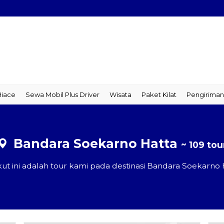
ce
Sewa Mobil Plus Driver
Wisata
Paket Kilat
Pengiriman Ba
Bandara Soekarno Hatta
~ 109 tou
kut ini adalah tour kami pada destinasi Bandara Soekarno 