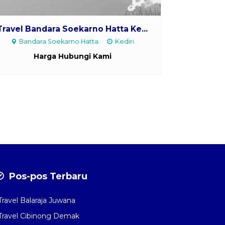
Travel Bandara Soekarno Hatta Ke...
Bandara Soekarno Hatta
Kediri
Harga Hubungi Kami
Pos-pos Terbaru
Travel Balaraja Juwana
Travel Cibinong Demak