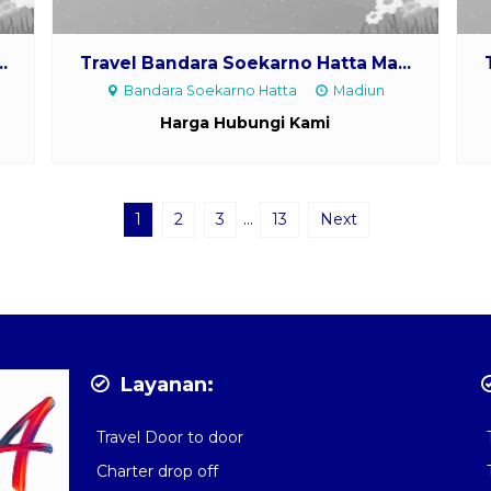
.
Travel Bandara Soekarno Hatta Ma...
Bandara Soekarno Hatta
Madiun
Harga Hubungi Kami
1
2
3
…
13
Next
Layanan:
Travel Door to door
Charter drop off