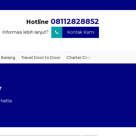
08112828852
Hotline
Informasi lebih lanjut?
Kontak Kami
rang
Travel Door to Door
Charter Drop Off
Sewa Hiace
Sew
r
Hatta