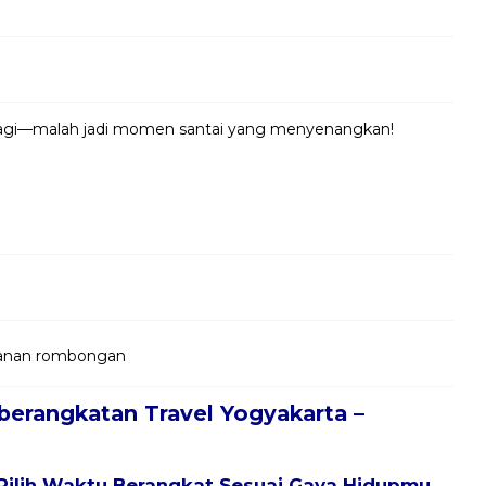
 lagi—malah jadi momen santai yang menyenangkan!
jalanan rombongan
berangkatan Travel Yogyakarta –
Pilih Waktu Berangkat Sesuai Gaya Hidupmu