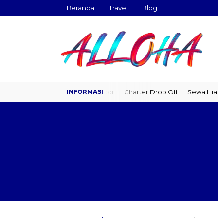
Beranda
Travel
Blog
Travel Door to Door
Charter Drop Off
Sewa Hiace
Sewa