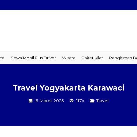
 Mobil Plus Driver
Wisata
Paket Kilat
Pengiriman Barang
T
Travel Yogyakarta Karawaci
6 Maret 2025
117x
Travel