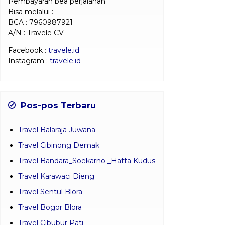
Pembayaran bea perjalanan
Bisa melalui :
BCA : 7960987921
A/N : Travele CV
Facebook :
travele.id
Instagram :
travele.id
Pos-pos Terbaru
Travel Balaraja Juwana
Travel Cibinong Demak
Travel Bandara_Soekarno _Hatta Kudus
Travel Karawaci Dieng
Travel Sentul Blora
Travel Bogor Blora
Travel Cibubur Pati