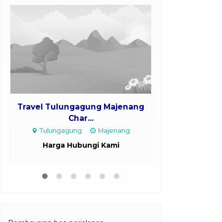
Travel Tulungagung Majenang
Travel Pati P
Char...
M
Tulungagung
Majenang
Pati
Harga Hubungi Kami
Harga H