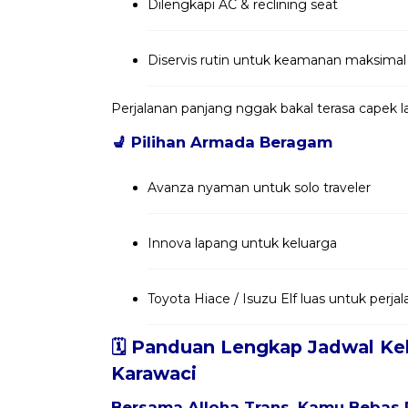
Dilengkapi AC & reclining seat
Diservis rutin untuk keamanan maksimal
Perjalanan panjang nggak bakal terasa capek
💺
Pilihan Armada Beragam
Avanza nyaman untuk solo traveler
Innova lapang untuk keluarga
Toyota Hiace / Isuzu Elf luas untuk per
🗓️ Panduan Lengkap Jadwal Ke
Karawaci
Bersama
Alloha Trans
, Kamu Bebas 