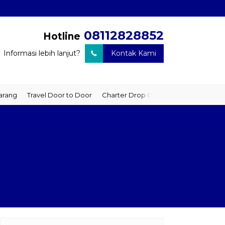
08112828852
Hotline
Informasi lebih lanjut?
Kontak Kami
ravel Door to Door
Charter Drop Off
Sewa Hiace
Sewa Mobil P