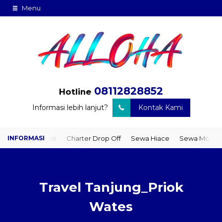
Menu
08112828852
Hotline
Informasi lebih lanjut?
Kontak Kami
to Door
Charter Drop Off
Sewa Hiace
Sewa Mobil Plus Driver
Travel Tanjung_Priok
Wates