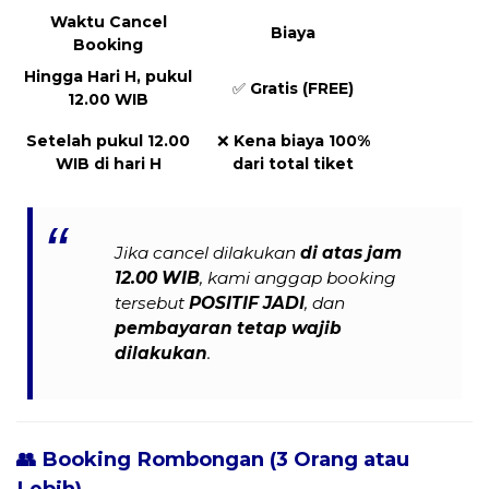
Waktu Cancel
Biaya
Booking
Hingga Hari H, pukul
✅
Gratis (FREE)
12.00 WIB
Setelah pukul 12.00
❌
Kena biaya 100%
WIB di hari H
dari total tiket
Jika cancel dilakukan
di atas jam
12.00 WIB
, kami anggap booking
tersebut
POSITIF JADI
, dan
pembayaran tetap wajib
dilakukan
.
👥 Booking Rombongan (3 Orang atau
Lebih)