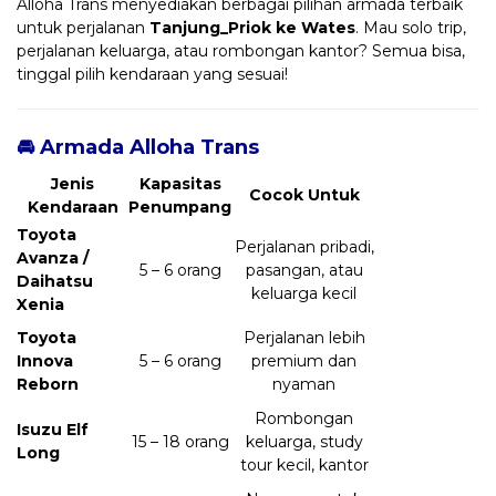
Alloha Trans menyediakan berbagai pilihan armada terbaik
untuk perjalanan
Tanjung_Priok ke Wates
. Mau solo trip,
perjalanan keluarga, atau rombongan kantor? Semua bisa,
tinggal pilih kendaraan yang sesuai!
🚘 Armada Alloha Trans
Jenis
Kapasitas
Cocok Untuk
Kendaraan
Penumpang
Toyota
Perjalanan pribadi,
Avanza /
5 – 6 orang
pasangan, atau
Daihatsu
keluarga kecil
Xenia
Toyota
Perjalanan lebih
Innova
5 – 6 orang
premium dan
Reborn
nyaman
Rombongan
Isuzu Elf
15 – 18 orang
keluarga, study
Long
tour kecil, kantor