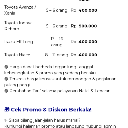
Toyota Avanza /
5 – 6 orang
Rp
400.000
Xenia
Toyota Innova
5 – 6 orang
Rp
500.000
Reborn
13 – 16
Isuzu Elf Long
Rp
400.000
orang
Toyota Hiace
8 – 11 orang
Rp
400.000
🟢 Harga dapat berbeda tergantung tanggal
keberangkatan & promo yang sedang berlaku.
🟢 Tersedia harga khusus untuk rombongan & perjalanan
pulang-pergi.
🟢 Perubahan Tarif selama pelayanan Natal & Lebaran
🎁 Cek Promo & Diskon Berkala!
✨ Siapa bilang jalan-jalan harus mahal?
Kunjungi halaman promo atau langsung hubungi admin