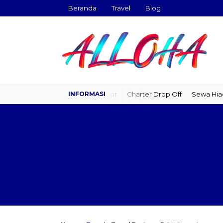
Beranda
Travel
Blog
Travel Door to Door
Charter Drop Off
Sewa Hiace
Sew