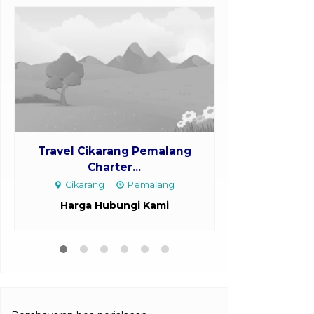
Travel Cikarang Pemalang
Travel Juwana
Charter...
Cikarang
Pemalang
Juwana
Harga Hubungi Kami
Harga H