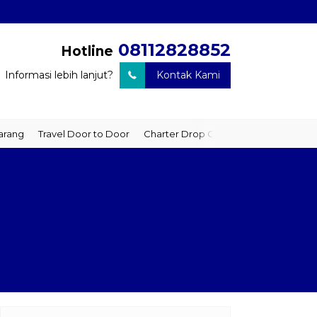
08112828852
Hotline
Informasi lebih lanjut?
Kontak Kami
ravel Door to Door
Charter Drop Off
Sewa Hiace
Sewa Mobil 