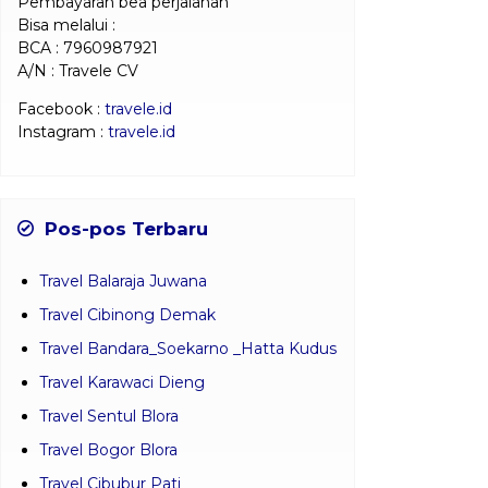
Pembayaran bea perjalanan
Bisa melalui :
BCA : 7960987921
A/N : Travele CV
Facebook :
travele.id
Instagram :
travele.id
Pos-pos Terbaru
Travel Balaraja Juwana
Travel Cibinong Demak
Travel Bandara_Soekarno _Hatta Kudus
Travel Karawaci Dieng
Travel Sentul Blora
Travel Bogor Blora
Travel Cibubur Pati