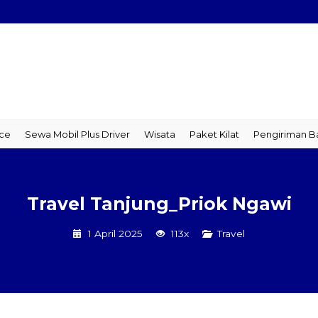
a Mobil Plus Driver
Wisata
Paket Kilat
Pengiriman Barang
T
Travel Tanjung_Priok Ngawi
1 April 2025
113x
Travel