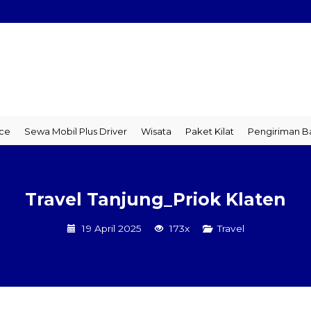
 Mobil Plus Driver
Wisata
Paket Kilat
Pengiriman Barang
T
Travel Tanjung_Priok Klaten
19 April 2025
173x
Travel