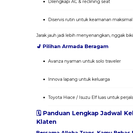
Dilengkapi AC & reclining seat
Diservis rutin untuk keamanan maksimal
Jarak jauh jadi lebih menyenangkan, nggak bik
💺
Pilihan Armada Beragam
Avanza nyaman untuk solo traveler
Innova lapang untuk keluarga
Toyota Hiace / Isuzu Elf luas untuk per
🗓️ Panduan Lengkap Jadwal Ke
Klaten
Bersama
Alloha Trans
, Kamu Bebas 