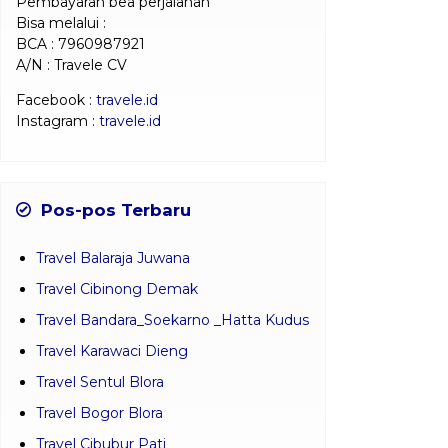
Pembayaran bea perjalanan
Bisa melalui :
BCA : 7960987921
A/N : Travele CV
Facebook :
travele.id
Instagram :
travele.id
Pos-pos Terbaru
Travel Balaraja Juwana
Travel Cibinong Demak
Travel Bandara_Soekarno _Hatta Kudus
Travel Karawaci Dieng
Travel Sentul Blora
Travel Bogor Blora
Travel Cibubur Pati