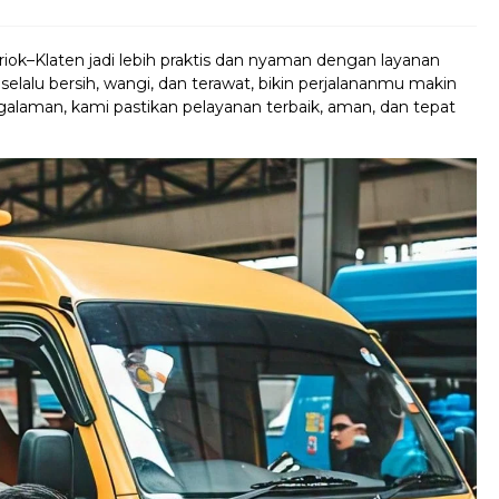
riok–Klaten jadi lebih praktis dan nyaman dengan layanan
elalu bersih, wangi, dan terawat, bikin perjalananmu makin
alaman, kami pastikan pelayanan terbaik, aman, dan tepat