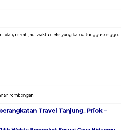
in lelah, malah jadi waktu rileks yang kamu tunggu-tunggu.
jalanan rombongan
berangkatan Travel Tanjung_Priok –
Pilih Waktu Berangkat Sesuai Gaya Hidupmu