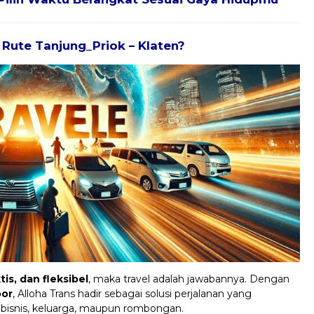
k Rute Tanjung_Priok – Klaten?
is, dan fleksibel
, maka travel adalah jawabannya. Dengan
oor
, Alloha Trans hadir sebagai solusi perjalanan yang
 bisnis, keluarga, maupun rombongan.