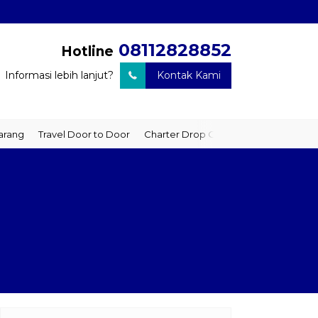
08112828852
Hotline
Informasi lebih lanjut?
Kontak Kami
ravel Door to Door
Charter Drop Off
Sewa Hiace
Sewa Mobil P