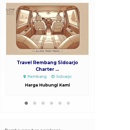
Travel Rembang Sidoarjo
Travel D
Charter ...
Chart
Rembang
Sidoarjo
Depok
Harga Hubungi Kami
Harga H