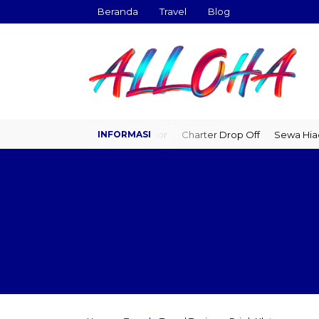
Beranda
Travel
Blog
Travel Door to Door
Charter Drop Off
Sewa Hiace
Sewa