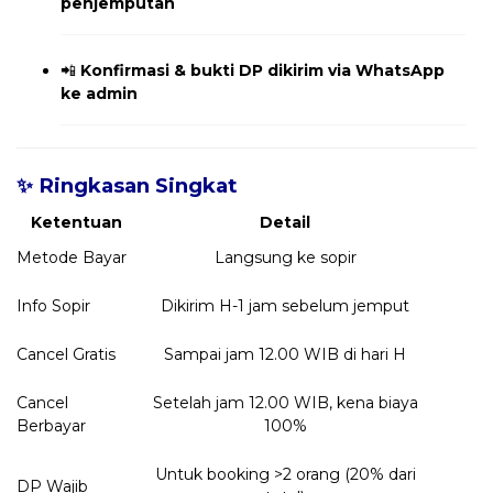
penjemputan
📲
Konfirmasi & bukti DP dikirim via WhatsApp
ke admin
✨ Ringkasan Singkat
Ketentuan
Detail
Metode Bayar
Langsung ke sopir
Info Sopir
Dikirim H-1 jam sebelum jemput
Cancel Gratis
Sampai jam 12.00 WIB di hari H
Cancel
Setelah jam 12.00 WIB, kena biaya
Berbayar
100%
Untuk booking >2 orang (20% dari
DP Wajib