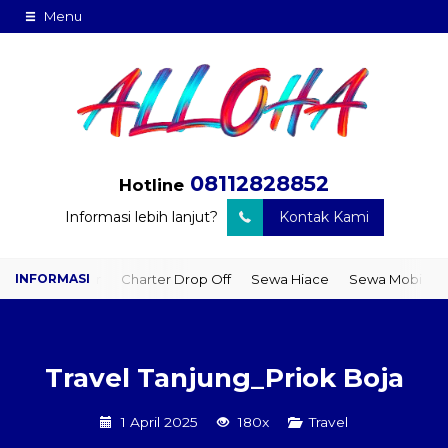
Menu
08112828852
Hotline
Informasi lebih lanjut?
Kontak Kami
o Door
Charter Drop Off
Sewa Hiace
Sewa Mobil Plus Driver
Travel Tanjung_Priok Boja
1 April 2025
180x
Travel