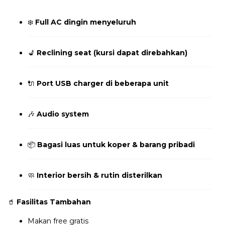
❄️
Full AC dingin menyeluruh
💺
Reclining seat (kursi dapat direbahkan)
🔌
Port USB charger di beberapa unit
🎶
Audio system
📦
Bagasi luas untuk koper & barang pribadi
🧼
Interior bersih & rutin disterilkan
🥤
Fasilitas Tambahan
Makan free gratis