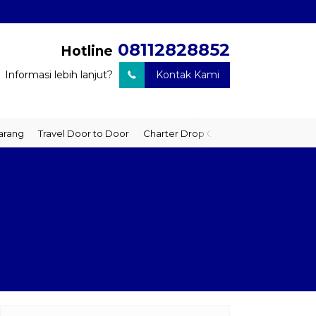
08112828852
Hotline
Informasi lebih lanjut?
Kontak Kami
ravel Door to Door
Charter Drop Off
Sewa Hiace
Sewa Mobil 