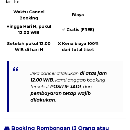
dari itu:
Waktu Cancel
Biaya
Booking
Hingga Hari H, pukul
✅
Gratis (FREE)
12.00 WIB
Setelah pukul 12.00
❌
Kena biaya 100%
WIB di hari H
dari total tiket
Jika cancel dilakukan
di atas jam
12.00 WIB
, kami anggap booking
tersebut
POSITIF JADI
, dan
pembayaran tetap wajib
dilakukan
.
👥 Booking Rombongan (3 Orang atau