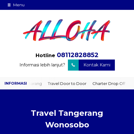
Menu
08112828852
Hotline
Informasi lebih lanjut?
Kontak Kami
man Barang
Travel Door to Door
Charter Drop Off
Sewa Hiace
Travel Tangerang
Wonosobo