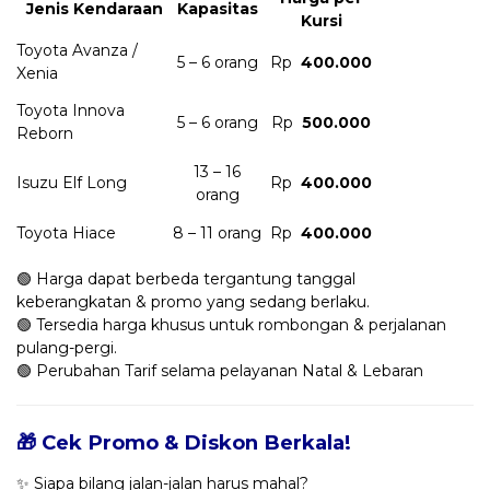
Jenis Kendaraan
Kapasitas
Kursi
Toyota Avanza /
5 – 6 orang
Rp
400.000
Xenia
Toyota Innova
5 – 6 orang
Rp
500.000
Reborn
13 – 16
Isuzu Elf Long
Rp
400.000
orang
Toyota Hiace
8 – 11 orang
Rp
400.000
🟢 Harga dapat berbeda tergantung tanggal
keberangkatan & promo yang sedang berlaku.
🟢 Tersedia harga khusus untuk rombongan & perjalanan
pulang-pergi.
🟢 Perubahan Tarif selama pelayanan Natal & Lebaran
🎁 Cek Promo & Diskon Berkala!
✨ Siapa bilang jalan-jalan harus mahal?