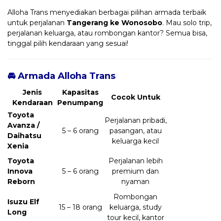
Alloha Trans menyediakan berbagai pilihan armada terbaik
untuk perjalanan
Tangerang ke Wonosobo
. Mau solo trip,
perjalanan keluarga, atau rombongan kantor? Semua bisa,
tinggal pilih kendaraan yang sesuai!
🚘 Armada Alloha Trans
Jenis
Kapasitas
Cocok Untuk
Kendaraan
Penumpang
Toyota
Perjalanan pribadi,
Avanza /
5 – 6 orang
pasangan, atau
Daihatsu
keluarga kecil
Xenia
Toyota
Perjalanan lebih
Innova
5 – 6 orang
premium dan
Reborn
nyaman
Rombongan
Isuzu Elf
15 – 18 orang
keluarga, study
Long
tour kecil, kantor