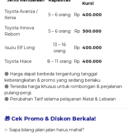
Kursi
Toyota Avanza /
5 – 6 orang
Rp
400.000
Xenia
Toyota Innova
5 – 6 orang
Rp
500.000
Reborn
13 – 16
Isuzu Elf Long
Rp
400.000
orang
Toyota Hiace
8 – 11 orang
Rp
400.000
🟢 Harga dapat berbeda tergantung tanggal
keberangkatan & promo yang sedang berlaku.
🟢 Tersedia harga khusus untuk rombongan & perjalanan
pulang-pergi.
🟢 Perubahan Tarif selama pelayanan Natal & Lebaran
🎁 Cek Promo & Diskon Berkala!
✨ Siapa bilang jalan-jalan harus mahal?