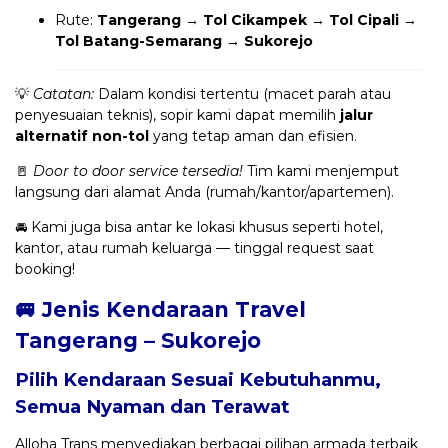
Rute:
Tangerang → Tol Cikampek → Tol Cipali →
Tol Batang-Semarang → Sukorejo
💡
Catatan:
Dalam kondisi tertentu (macet parah atau
penyesuaian teknis), sopir kami dapat memilih
jalur
alternatif non-tol
yang tetap aman dan efisien.
🚪
Door to door service tersedia!
Tim kami menjemput
langsung dari alamat Anda (rumah/kantor/apartemen).
🚘 Kami juga bisa antar ke lokasi khusus seperti hotel,
kantor, atau rumah keluarga — tinggal request saat
booking!
🚐 Jenis Kendaraan Travel
Tangerang – Sukorejo
Pilih Kendaraan Sesuai Kebutuhanmu,
Semua Nyaman dan Terawat
Alloha Trans menyediakan berbagai pilihan armada terbaik