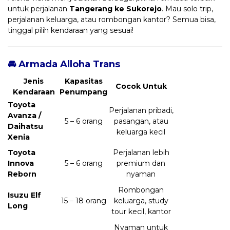
untuk perjalanan
Tangerang ke Sukorejo
. Mau solo trip,
perjalanan keluarga, atau rombongan kantor? Semua bisa,
tinggal pilih kendaraan yang sesuai!
🚘 Armada Alloha Trans
Jenis
Kapasitas
Cocok Untuk
Kendaraan
Penumpang
Toyota
Perjalanan pribadi,
Avanza /
5 – 6 orang
pasangan, atau
Daihatsu
keluarga kecil
Xenia
Toyota
Perjalanan lebih
Innova
5 – 6 orang
premium dan
Reborn
nyaman
Rombongan
Isuzu Elf
15 – 18 orang
keluarga, study
Long
tour kecil, kantor
Nyaman untuk