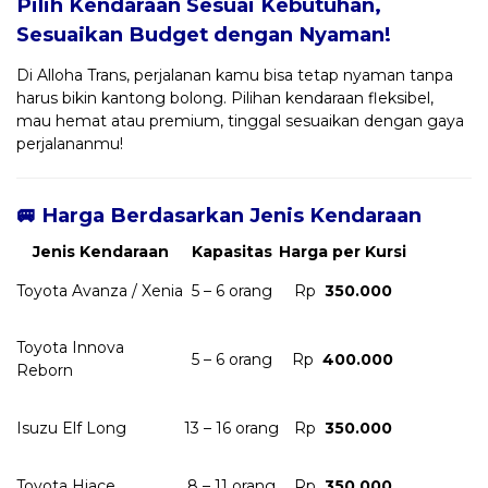
Pilih Kendaraan Sesuai Kebutuhan,
Sesuaikan Budget dengan Nyaman!
Di Alloha Trans, perjalanan kamu bisa tetap nyaman tanpa
harus bikin kantong bolong. Pilihan kendaraan fleksibel,
mau hemat atau premium, tinggal sesuaikan dengan gaya
perjalananmu!
🚐 Harga Berdasarkan Jenis Kendaraan
Jenis Kendaraan
Kapasitas
Harga per Kursi
Toyota Avanza / Xenia
5 – 6 orang
Rp
350.000
Toyota Innova
5 – 6 orang
Rp
400.000
Reborn
Isuzu Elf Long
13 – 16 orang
Rp
350.000
Toyota Hiace
8 – 11 orang
Rp
350.000