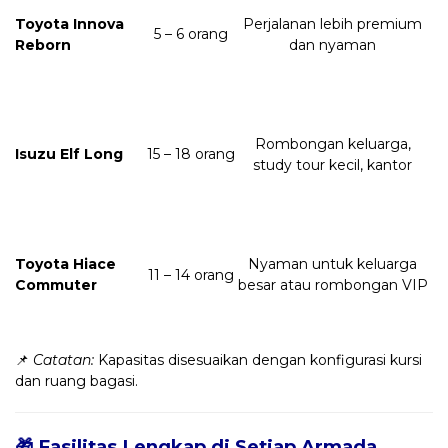
Toyota Innova
Perjalanan lebih premium
5 – 6 orang
Reborn
dan nyaman
Rombongan keluarga,
Isuzu Elf Long
15 – 18 orang
study tour kecil, kantor
Toyota Hiace
Nyaman untuk keluarga
11 – 14 orang
Commuter
besar atau rombongan VIP
📌
Catatan:
Kapasitas disesuaikan dengan konfigurasi kursi
dan ruang bagasi.
🎁 Fasilitas Lengkap di Setiap Armada