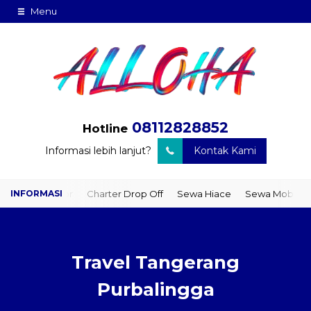
Menu
08112828852
Hotline
Informasi lebih lanjut?
Kontak Kami
oor
Charter Drop Off
Sewa Hiace
Sewa Mobil Plus Driver
W
Travel Tangerang
Purbalingga