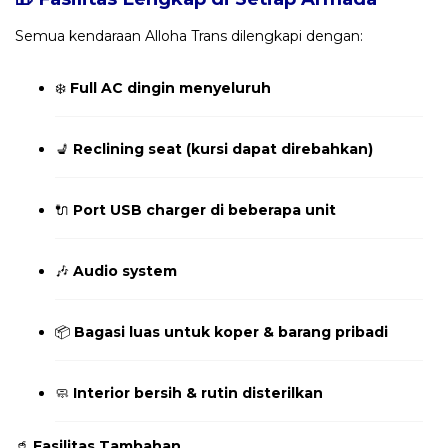
Semua kendaraan Alloha Trans dilengkapi dengan:
❄️
Full AC dingin menyeluruh
💺
Reclining seat (kursi dapat direbahkan)
🔌
Port USB charger di beberapa unit
🎶
Audio system
📦
Bagasi luas untuk koper & barang pribadi
🧼
Interior bersih & rutin disterilkan
🥤
Fasilitas Tambahan