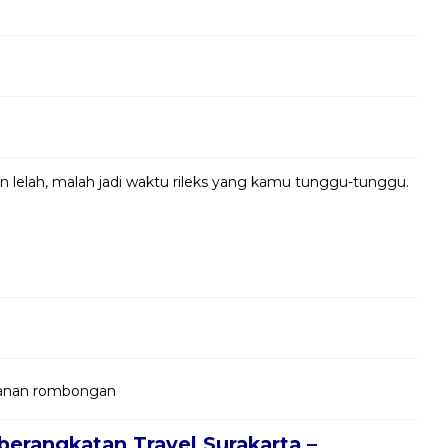
in lelah, malah jadi waktu rileks yang kamu tunggu-tunggu.
jalanan rombongan
berangkatan Travel Surakarta –