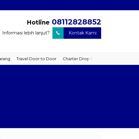
08112828852
Hotline
Informasi lebih lanjut?
Kontak Kami
ravel Door to Door
Charter Drop Off
Sewa Hiace
Sewa Mobil P