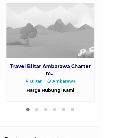
Travel Blitar Ambarawa Charter
Travel Band
m...
Maj
Blitar
Ambarawa
Bandar
Ma
Harga Hubungi Kami
Harga H