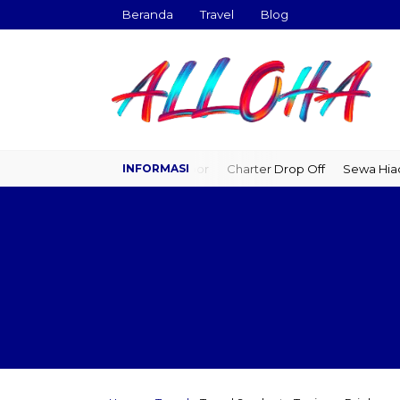
Beranda
Travel
Blog
Travel Door to Door
Charter Drop Off
Sewa Hiace
Sewa