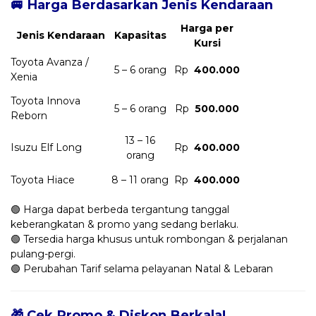
🚐 Harga Berdasarkan Jenis Kendaraan
Harga per
Jenis Kendaraan
Kapasitas
Kursi
Toyota Avanza /
5 – 6 orang
Rp
400.000
Xenia
Toyota Innova
5 – 6 orang
Rp
500.000
Reborn
13 – 16
Isuzu Elf Long
Rp
400.000
orang
Toyota Hiace
8 – 11 orang
Rp
400.000
🟢 Harga dapat berbeda tergantung tanggal
keberangkatan & promo yang sedang berlaku.
🟢 Tersedia harga khusus untuk rombongan & perjalanan
pulang-pergi.
🟢 Perubahan Tarif selama pelayanan Natal & Lebaran
🎁 Cek Promo & Diskon Berkala!