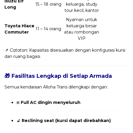
Isuzu Elf
15 – 18 orang
keluarga, study
Long
tour kecil, kantor
Nyaman untuk
Toyota Hiace
keluarga besar
11 – 14 orang
Commuter
atau rombongan
VIP
📌
Catatan:
Kapasitas disesuaikan dengan konfigurasi kursi
dan ruang bagasi.
🎁 Fasilitas Lengkap di Setiap Armada
Semua kendaraan Alloha Trans dilengkapi dengan:
❄️
Full AC dingin menyeluruh
💺
Reclining seat (kursi dapat direbahkan)