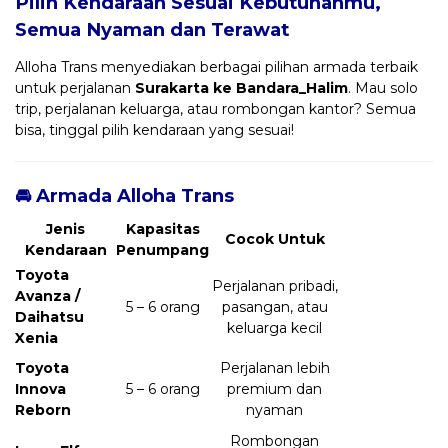
Pilih Kendaraan Sesuai Kebutuhanmu,
Semua Nyaman dan Terawat
Alloha Trans menyediakan berbagai pilihan armada terbaik
untuk perjalanan
Surakarta ke Bandara_Halim
. Mau solo
trip, perjalanan keluarga, atau rombongan kantor? Semua
bisa, tinggal pilih kendaraan yang sesuai!
🚘 Armada Alloha Trans
Jenis
Kapasitas
Cocok Untuk
Kendaraan
Penumpang
Toyota
Perjalanan pribadi,
Avanza /
5 – 6 orang
pasangan, atau
Daihatsu
keluarga kecil
Xenia
Toyota
Perjalanan lebih
Innova
5 – 6 orang
premium dan
Reborn
nyaman
Rombongan