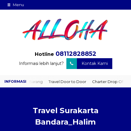
Menu
08112828852
Hotline
Informasi lebih lanjut?
Kontak Kami
iman Barang
Travel Door to Door
Charter Drop Off
Sewa Hiac
Travel Surakarta
Bandara_Halim