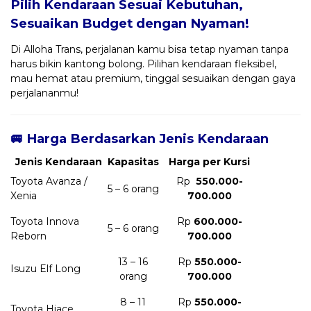
Pilih Kendaraan Sesuai Kebutuhan,
Sesuaikan Budget dengan Nyaman!
Di Alloha Trans, perjalanan kamu bisa tetap nyaman tanpa
harus bikin kantong bolong. Pilihan kendaraan fleksibel,
mau hemat atau premium, tinggal sesuaikan dengan gaya
perjalananmu!
🚐 Harga Berdasarkan Jenis Kendaraan
Jenis Kendaraan
Kapasitas
Harga per Kursi
Toyota Avanza /
Rp
550.000-
5 – 6 orang
Xenia
700.000
Toyota Innova
Rp
600.000-
5 – 6 orang
Reborn
700.000
13 – 16
Rp
550.000-
Isuzu Elf Long
orang
700.000
8 – 11
Rp
550.000-
Toyota Hiace