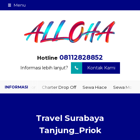
Menu
08112828852
Hotline
Informasi lebih lanjut?
Kontak Kami
 to Door
Charter Drop Off
Sewa Hiace
Sewa Mobil Plus Driver
Travel Surabaya
Tanjung_Priok