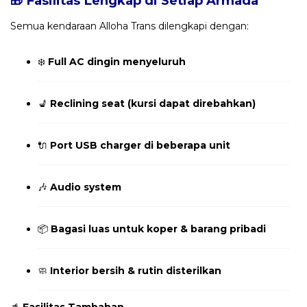
🎁 Fasilitas Lengkap di Setiap Armada
Semua kendaraan Alloha Trans dilengkapi dengan:
❄️
Full AC dingin menyeluruh
💺
Reclining seat (kursi dapat direbahkan)
🔌
Port USB charger di beberapa unit
🎶
Audio system
📦
Bagasi luas untuk koper & barang pribadi
🧼
Interior bersih & rutin disterilkan
🥤
Fasilitas Tambahan