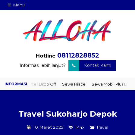
Menu
08112828852
Hotline
Informasi lebih lanjut?
Kontak Kami
Charter Drop Off
Sewa Hiace
Sewa Mobil Plus Driver
Wisata
Travel Sukoharjo Depok
10 Maret 2025
144x
Travel