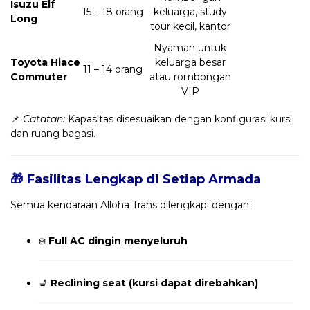
Isuzu Elf
15 – 18 orang
keluarga, study
Long
tour kecil, kantor
Nyaman untuk
Toyota Hiace
keluarga besar
11 – 14 orang
Commuter
atau rombongan
VIP
📌
Catatan:
Kapasitas disesuaikan dengan konfigurasi kursi
dan ruang bagasi.
🎁 Fasilitas Lengkap di Setiap Armada
Semua kendaraan Alloha Trans dilengkapi dengan:
❄️
Full AC dingin menyeluruh
💺
Reclining seat (kursi dapat direbahkan)