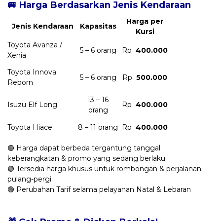
🚐 Harga Berdasarkan Jenis Kendaraan
Harga per
Jenis Kendaraan
Kapasitas
Kursi
Toyota Avanza /
5 – 6 orang
Rp
400.000
Xenia
Toyota Innova
5 – 6 orang
Rp
500.000
Reborn
13 – 16
Isuzu Elf Long
Rp
400.000
orang
Toyota Hiace
8 – 11 orang
Rp
400.000
🟢 Harga dapat berbeda tergantung tanggal
keberangkatan & promo yang sedang berlaku.
🟢 Tersedia harga khusus untuk rombongan & perjalanan
pulang-pergi.
🟢 Perubahan Tarif selama pelayanan Natal & Lebaran