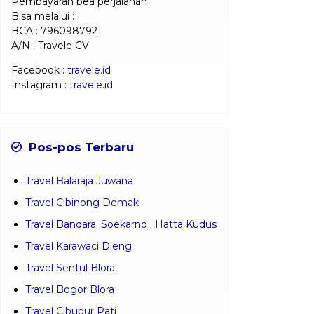
Pembayaran bea perjalanan
Bisa melalui :
BCA : 7960987921
A/N : Travele CV
Facebook :
travele.id
Instagram :
travele.id
Pos-pos Terbaru
Travel Balaraja Juwana
Travel Cibinong Demak
Travel Bandara_Soekarno _Hatta Kudus
Travel Karawaci Dieng
Travel Sentul Blora
Travel Bogor Blora
Travel Cibubur Pati