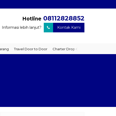
08112828852
Hotline
Informasi lebih lanjut?
Kontak Kami
ravel Door to Door
Charter Drop Off
Sewa Hiace
Sewa Mobil 