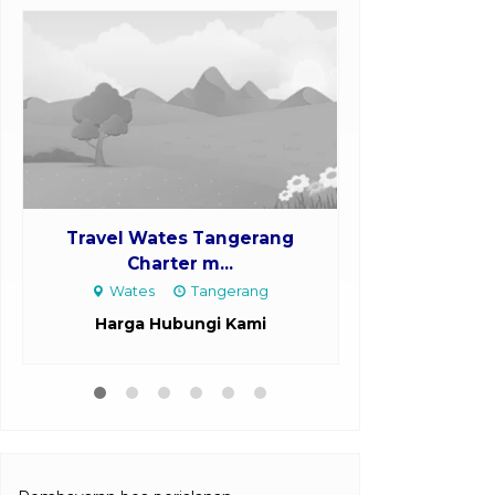
Travel Wates Tangerang
Travel Mra
Charter m...
Char
Wates
Tangerang
Mrangen
Harga Hubungi Kami
Harga H