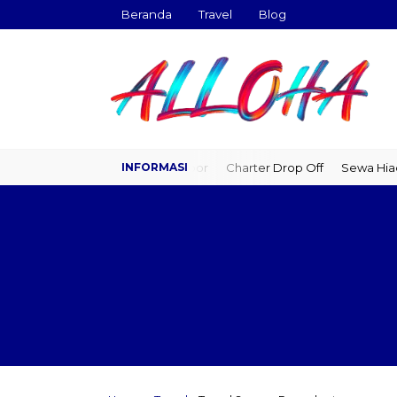
Beranda
Travel
Blog
Travel Door to Door
Charter Drop Off
Sewa Hiace
Sewa