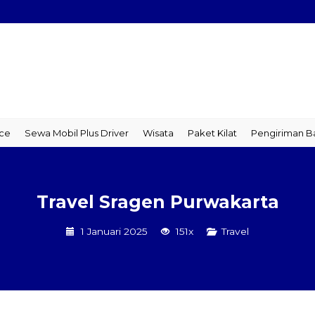
 Mobil Plus Driver
Wisata
Paket Kilat
Pengiriman Barang
T
Travel Sragen Purwakarta
1 Januari 2025
151x
Travel