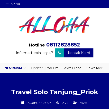
Menu
08112828852
Hotline
Informasi lebih lanjut?
Kontak Kami
o Door
Charter Drop Off
Sewa Hiace
Sewa Mobil Plus Driver
Travel Solo Tanjung_Priok
13 Januari 2025
137x
Travel