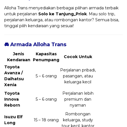
Alloha Trans menyediakan berbagai pilihan armada terbaik
untuk perjalanan
Solo ke Tanjung_Priok
. Mau solo trip,
perjalanan keluarga, atau rombongan kantor? Semua bisa,
tinggal pilih kendaraan yang sesuai!
🚘 Armada Alloha Trans
Jenis
Kapasitas
Cocok Untuk
Kendaraan
Penumpang
Toyota
Perjalanan pribadi,
Avanza /
5 – 6 orang
pasangan, atau
Daihatsu
keluarga kecil
Xenia
Toyota
Perjalanan lebih
Innova
5 – 6 orang
premium dan
Reborn
nyaman
Rombongan
Isuzu Elf
15 – 18 orang
keluarga, study
Long
tour kecil, kantor