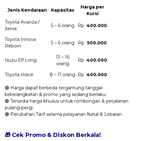
Harga per
Jenis Kendaraan
Kapasitas
Kursi
Toyota Avanza /
5 – 6 orang
Rp
400.000
Xenia
Toyota Innova
5 – 6 orang
Rp
500.000
Reborn
13 – 16
Isuzu Elf Long
Rp
400.000
orang
Toyota Hiace
8 – 11 orang
Rp
400.000
🟢 Harga dapat berbeda tergantung tanggal
keberangkatan & promo yang sedang berlaku.
🟢 Tersedia harga khusus untuk rombongan & perjalanan
pulang-pergi.
🟢 Perubahan Tarif selama pelayanan Natal & Lebaran
🎁 Cek Promo & Diskon Berkala!