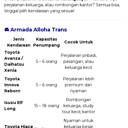
perjalanan keluarga, atau rombongan kantor? Semua bisa,
tinggal pilih kendaraan yang sesuai!
🚘 Armada Alloha Trans
Jenis
Kapasitas
Cocok Untuk
Kendaraan
Penumpang
Toyota
Perjalanan pribadi,
Avanza /
5 – 6 orang
pasangan, atau
Daihatsu
keluarga kecil
Xenia
Toyota
Perjalanan lebih
Innova
5 – 6 orang
premium dan
Reborn
nyaman
Rombongan
Isuzu Elf
15 – 18 orang
keluarga, study
Long
tour kecil, kantor
Nyaman untuk
Toyota Hiace
keluarga besar