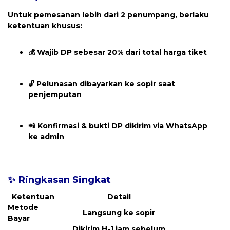
Untuk pemesanan
lebih dari 2 penumpang
, berlaku
ketentuan khusus:
💰
Wajib DP sebesar 20% dari total harga tiket
🔓
Pelunasan dibayarkan ke sopir saat
penjemputan
📲
Konfirmasi & bukti DP dikirim via WhatsApp
ke admin
✨ Ringkasan Singkat
Ketentuan
Detail
Metode
Langsung ke sopir
Bayar
Dikirim H-1 jam sebelum