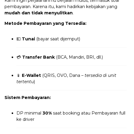
Kami ingin perjalananmu berjalan mulus, termasuk soal
pembayaran. Karena itu, kami hadirkan kebijakan yang
mudah dan tidak menyulitkan
.
Metode Pembayaran yang Tersedia:
💵
Tunai
(bayar saat dijemput)
💳
Transfer Bank
(BCA, Mandiri, BRI, dll.)
📱
E-Wallet
(QRIS, OVO, Dana –
tersedia di unit
tertentu
)
Sistem Pembayaran:
DP minimal
30%
saat booking atau Pembayaran full
ke driver