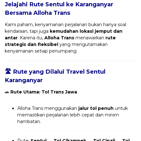
Jelajahi Rute Sentul ke Karanganyar
Bersama
Alloha Trans
Kami paham, kenyamanan perjalanan bukan hanya soal
kendaraan, tapi juga
kemudahan lokasi jemput dan
antar
. Karena itu,
Alloha Trans
menawarkan
rute
strategis dan fleksibel
yang mengutamakan
kenyamanan setiap penumpang.
🛣️ Rute yang Dilalui Travel Sentul
Karanganyar
🚗
Rute Utama: Tol Trans Jawa
Alloha Trans menggunakan
jalur tol penuh
untuk
memastikan perjalanan lebih cepat dan minim
hambatan.
Rute:
Sentul → Tol Cikampek → Tol Cipali → Tol