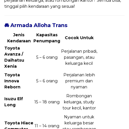
perjalanan keluarga, atau rombongan kantor? Semua bisa,
tinggal pilih kendaraan yang sesuai!
🚘 Armada Alloha Trans
Jenis
Kapasitas
Cocok Untuk
Kendaraan
Penumpang
Toyota
Perjalanan pribadi,
Avanza /
5 – 6 orang
pasangan, atau
Daihatsu
keluarga kecil
Xenia
Toyota
Perjalanan lebih
Innova
5 – 6 orang
premium dan
Reborn
nyaman
Rombongan
Isuzu Elf
15 – 18 orang
keluarga, study
Long
tour kecil, kantor
Nyaman untuk
Toyota Hiace
keluarga besar
11 – 14 orang
Commuter
atau rombongan