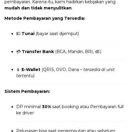
pembayaran. Karena itu, kami hadirkan kebijakan yang
mudah dan tidak menyulitkan
.
Metode Pembayaran yang Tersedia:
💵
Tunai
(bayar saat dijemput)
💳
Transfer Bank
(BCA, Mandiri, BRI, dll.)
📱
E-Wallet
(QRIS, OVO, Dana –
tersedia di unit
tertentu
)
Sistem Pembayaran:
DP minimal
30%
saat booking atau Pembayaran full
ke driver
Pelunasan bisa saat penjemputan atau sebelum