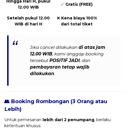
Hingga Hari H, pukul
✅
Gratis (FREE)
12.00 WIB
Setelah pukul 12.00
❌
Kena biaya 100%
WIB di hari H
dari total tiket
Jika cancel dilakukan
di atas jam
12.00 WIB
, kami anggap booking
tersebut
POSITIF JADI
, dan
pembayaran tetap wajib
dilakukan
.
👥 Booking Rombongan (3 Orang atau
Lebih)
Untuk pemesanan
lebih dari 2 penumpang
, berlaku
ketentuan khusus: