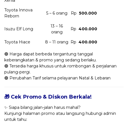
Xenia
Toyota Innova
5 – 6 orang
Rp
500.000
Reborn
13 – 16
Isuzu Elf Long
Rp
400.000
orang
Toyota Hiace
8 – 11 orang
Rp
400.000
🟢 Harga dapat berbeda tergantung tanggal
keberangkatan & promo yang sedang berlaku.
🟢 Tersedia harga khusus untuk rombongan & perjalanan
pulang-pergi.
🟢 Perubahan Tarif selama pelayanan Natal & Lebaran
🎁 Cek Promo & Diskon Berkala!
✨ Siapa bilang jalan-jalan harus mahal?
Kunjungi halaman promo atau langsung hubungi admin
untuk tahu: