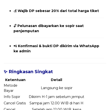
💰
Wajib DP sebesar 20% dari total harga tiket
🔓
Pelunasan dibayarkan ke sopir saat
penjemputan
📲
Konfirmasi & bukti DP dikirim via WhatsApp
ke admin
✨ Ringkasan Singkat
Ketentuan
Detail
Metode
Langsung ke sopir
Bayar
Info Sopir
Dikirim H-1 jam sebelum jemput
Cancel Gratis
Sampai jam 12.00 WIB di hari H
Cancel
Setelah jam 12.00 WIB, kena