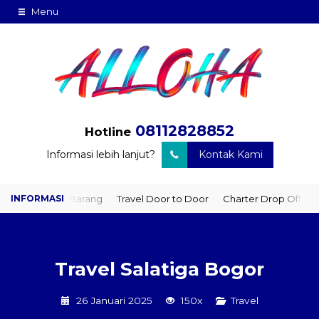
Menu
08112828852
Hotline
Informasi lebih lanjut?
Kontak Kami
iman Barang
Travel Door to Door
Charter Drop Off
Sewa Hiac
Travel Salatiga Bogor
26 Januari 2025
150x
Travel