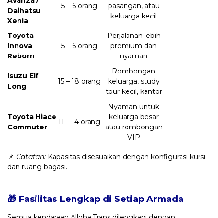
Avanza /
5 – 6 orang
pasangan, atau
Daihatsu
keluarga kecil
Xenia
Toyota
Perjalanan lebih
Innova
5 – 6 orang
premium dan
Reborn
nyaman
Rombongan
Isuzu Elf
15 – 18 orang
keluarga, study
Long
tour kecil, kantor
Nyaman untuk
Toyota Hiace
keluarga besar
11 – 14 orang
Commuter
atau rombongan
VIP
📌
Catatan:
Kapasitas disesuaikan dengan konfigurasi kursi
dan ruang bagasi.
🎁 Fasilitas Lengkap di Setiap Armada
Semua kendaraan Alloha Trans dilengkapi dengan: