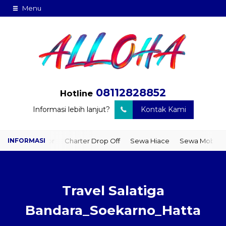
Menu
08112828852
Hotline
Informasi lebih lanjut?
Kontak Kami
to Door
Charter Drop Off
Sewa Hiace
Sewa Mobil Plus Driver
Travel Salatiga
Bandara_Soekarno_Hatta