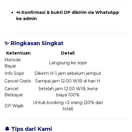
📲
Konfirmasi & bukti DP dikirim via WhatsApp
ke admin
✨ Ringkasan Singkat
Ketentuan
Detail
Metode
Langsung ke sopir
Bayar
Info Sopir
Dikirim H-1 jam sebelum jemput
Cancel Gratis
Sampai jam 12.00 WIB di hari H
Cancel
Setelah jam 12.00 WIB, kena
Berbayar
biaya 100%
Untuk booking >2 orang (20% dari
DP Wajib
total)
🔔 Tips dari Kami