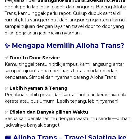
Perjalanan dari
Salatiga ke Bandara_Soekarno_Hatta
nggak perlu lagi bikin capek dan bingung. Bareng Alloha
Trans, kamu nggak perlu repot. Cukup duduk santai di
rumah, kita yang jemput dan langsung nganterin kamu
sampai tujuan dengan layanan travel door to door yang
bikin perjalanan jadi makin nyaman.
✨ Mengapa Memilih Alloha Trans?
✅
Door to Door Service
Kamu tinggal tentuin titik jemput, kami langsung antar
sampai tujuan tanpa ribet transit atau pindah-pindah
kendaraan. Simpel dan nyaman bareng Alloha Trans!
✅
Lebih Nyaman & Tenang
Perjalanan lebih privat dan santai, jauh dari keramaian ala
kereta atau bus umum. Lebih tenang, lebih nyaman!
✅
Efisien dan Banyak pilihan Waktu
Sesuaikan perjalananmu dengan waktumu sendiri—pilihan
jadwalnya banyak banget!
🚐 Alloha Trans – Travel Salatiga ke