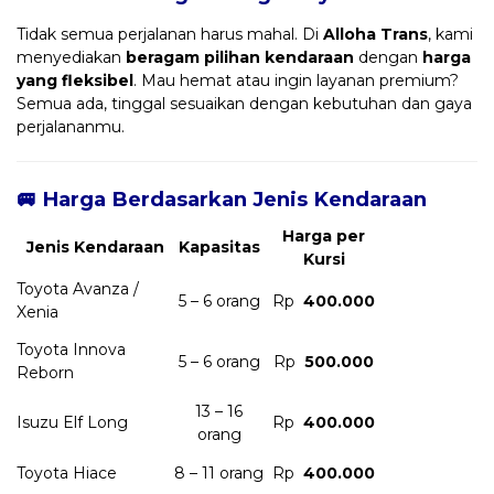
Tidak semua perjalanan harus mahal. Di
Alloha Trans
, kami
menyediakan
beragam pilihan kendaraan
dengan
harga
yang fleksibel
. Mau hemat atau ingin layanan premium?
Semua ada, tinggal sesuaikan dengan kebutuhan dan gaya
perjalananmu.
🚐 Harga Berdasarkan Jenis Kendaraan
Harga per
Jenis Kendaraan
Kapasitas
Kursi
Toyota Avanza /
5 – 6 orang
Rp
400.000
Xenia
Toyota Innova
5 – 6 orang
Rp
500.000
Reborn
13 – 16
Isuzu Elf Long
Rp
400.000
orang
Toyota Hiace
8 – 11 orang
Rp
400.000