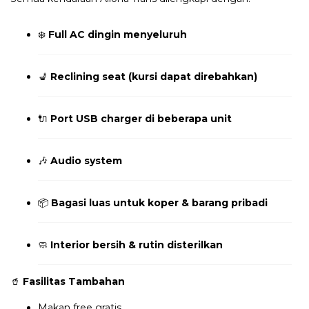
❄️
Full AC dingin menyeluruh
💺
Reclining seat (kursi dapat direbahkan)
🔌
Port USB charger di beberapa unit
🎶
Audio system
📦
Bagasi luas untuk koper & barang pribadi
🧼
Interior bersih & rutin disterilkan
🥤
Fasilitas Tambahan
Makan free gratis