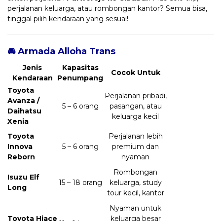
perjalanan keluarga, atau rombongan kantor? Semua bisa,
tinggal pilih kendaraan yang sesuai!
🚘 Armada Alloha Trans
Jenis
Kapasitas
Cocok Untuk
Kendaraan
Penumpang
Toyota
Perjalanan pribadi,
Avanza /
5 – 6 orang
pasangan, atau
Daihatsu
keluarga kecil
Xenia
Toyota
Perjalanan lebih
Innova
5 – 6 orang
premium dan
Reborn
nyaman
Rombongan
Isuzu Elf
15 – 18 orang
keluarga, study
Long
tour kecil, kantor
Nyaman untuk
Toyota Hiace
keluarga besar