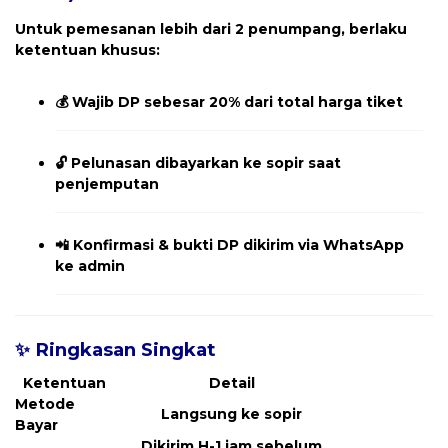
Untuk pemesanan
lebih dari 2 penumpang
, berlaku
ketentuan khusus:
💰
Wajib DP sebesar 20% dari total harga tiket
🔓
Pelunasan dibayarkan ke sopir saat
penjemputan
📲
Konfirmasi & bukti DP dikirim via WhatsApp
ke admin
✨ Ringkasan Singkat
Ketentuan
Detail
Metode
Langsung ke sopir
Bayar
Dikirim H-1 jam sebelum