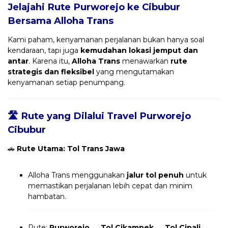
Jelajahi Rute Purworejo ke Cibubur
Bersama
Alloha Trans
Kami paham, kenyamanan perjalanan bukan hanya soal
kendaraan, tapi juga
kemudahan lokasi jemput dan
antar
. Karena itu,
Alloha Trans
menawarkan
rute
strategis dan fleksibel
yang mengutamakan
kenyamanan setiap penumpang.
🛣️ Rute yang Dilalui Travel Purworejo
Cibubur
🚗
Rute Utama: Tol Trans Jawa
Alloha Trans menggunakan
jalur tol penuh
untuk
memastikan perjalanan lebih cepat dan minim
hambatan.
Rute:
Purworejo → Tol Cikampek → Tol Cipali →