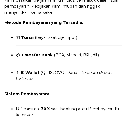
Kami pastikan perjalananmu mulus, termasuk dalam soal
pembayaran. Kebijakan kami mudah dan nggak
menyulitkan sama sekali!
Metode Pembayaran yang Tersedia:
💵
Tunai
(bayar saat dijemput)
💳
Transfer Bank
(BCA, Mandiri, BRI, dll.)
📱
E-Wallet
(QRIS, OVO, Dana –
tersedia di unit
tertentu
)
Sistem Pembayaran:
DP minimal
30%
saat booking atau Pembayaran full
ke driver