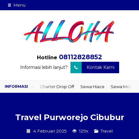
Menu
08112828852
Hotline
Informasi lebih lanjut?
Kontak Kami
to Door
Charter Drop Off
Sewa Hiace
Sewa Mobil Plus Driver
Travel Purworejo Cibubur
4 Februari 2025
129x
Travel