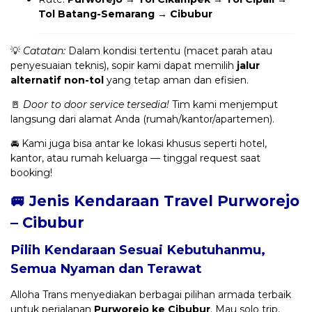
Tol Batang-Semarang → Cibubur
💡
Catatan:
Dalam kondisi tertentu (macet parah atau
penyesuaian teknis), sopir kami dapat memilih
jalur
alternatif non-tol
yang tetap aman dan efisien.
🚪
Door to door service tersedia!
Tim kami menjemput
langsung dari alamat Anda (rumah/kantor/apartemen).
🚘 Kami juga bisa antar ke lokasi khusus seperti hotel,
kantor, atau rumah keluarga — tinggal request saat
booking!
🚐 Jenis Kendaraan Travel Purworejo
– Cibubur
Pilih Kendaraan Sesuai Kebutuhanmu,
Semua Nyaman dan Terawat
Alloha Trans menyediakan berbagai pilihan armada terbaik
untuk perjalanan
Purworejo ke Cibubur
. Mau solo trip,