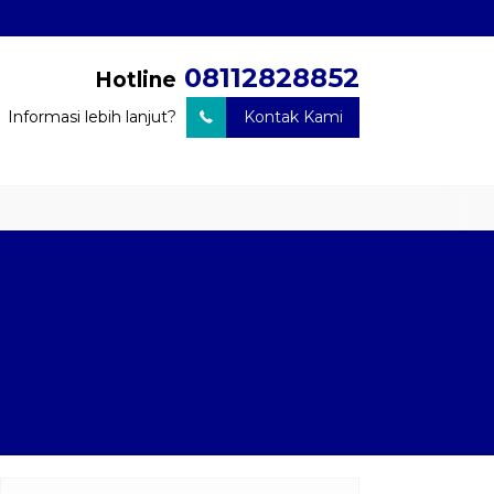
08112828852
Hotline
Informasi lebih lanjut?
Kontak Kami
n Barang
Travel Door to Door
Charter Drop Off
Sewa Hiace