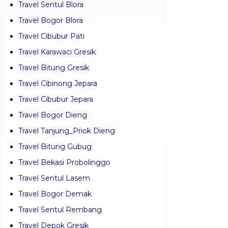
Pembayaran bea perjalanan
Bisa melalui :
BCA : 7960987921
A/N : Travele CV
Facebook :
travele.id
Instagram :
travele.id
Pos-pos Terbaru
Travel Balaraja Juwana
Travel Cibinong Demak
Travel Bandara_Soekarno _Hatta Kudus
Travel Karawaci Dieng
Travel Sentul Blora
Travel Bogor Blora
Travel Cibubur Pati