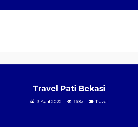
Hiace
Sewa Mobil Plus Driver
Wisata
Paket Kilat
Pengirima
Travel Pati Bekasi
3 April 2025
168x
Travel