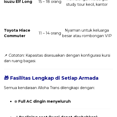
Isuzu Elf Long
15 – 18 orang
study tour kecil, kantor
Toyota Hiace
Nyaman untuk keluarga
11 – 14 orang
Commuter
besar atau rombongan VIP
📌
Catatan:
Kapasitas disesuaikan dengan konfigurasi kursi
dan ruang bagasi.
🎁 Fasilitas Lengkap di Setiap Armada
Semua kendaraan Alloha Trans dilengkapi dengan:
❄️
Full AC dingin menyeluruh