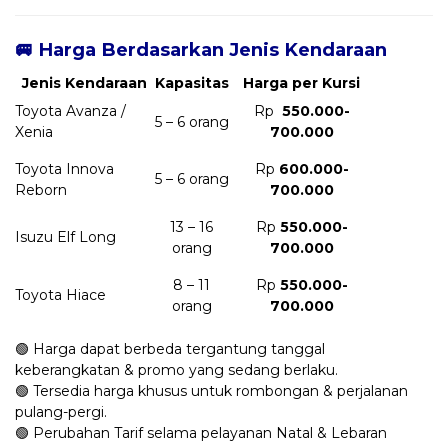
🚐 Harga Berdasarkan Jenis Kendaraan
Jenis Kendaraan
Kapasitas
Harga per Kursi
Toyota Avanza /
Rp
550.000-
5 – 6 orang
Xenia
700.000
Toyota Innova
Rp
600.000-
5 – 6 orang
Reborn
700.000
13 – 16
Rp
550.000-
Isuzu Elf Long
orang
700.000
8 – 11
Rp
550.000-
Toyota Hiace
orang
700.000
🟢 Harga dapat berbeda tergantung tanggal
keberangkatan & promo yang sedang berlaku.
🟢 Tersedia harga khusus untuk rombongan & perjalanan
pulang-pergi.
🟢 Perubahan Tarif selama pelayanan Natal & Lebaran