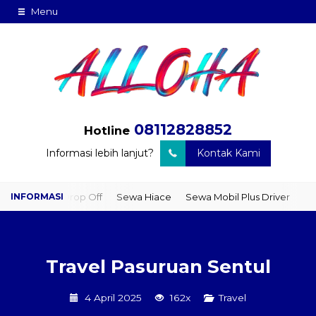
Menu
08112828852
Hotline
Informasi lebih lanjut?
Kontak Kami
er Drop Off
Sewa Hiace
Sewa Mobil Plus Driver
Wisata
Pake
Travel Pasuruan Sentul
4 April 2025
162x
Travel