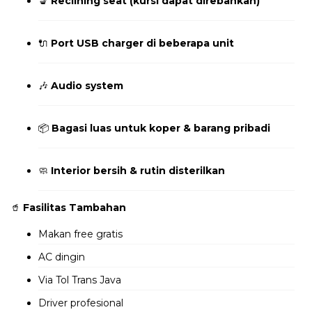
💺
Reclining seat (kursi dapat direbahkan)
🔌
Port USB charger di beberapa unit
🎶
Audio system
📦
Bagasi luas untuk koper & barang pribadi
🧼
Interior bersih & rutin disterilkan
🥤
Fasilitas Tambahan
Makan free gratis
AC dingin
Via Tol Trans Java
Driver profesional