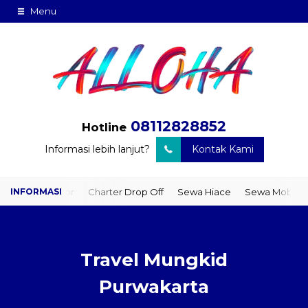
Menu
08112828852
Hotline
Informasi lebih lanjut?
Kontak Kami
to Door
Charter Drop Off
Sewa Hiace
Sewa Mobil Plus Driver
Travel Mungkid
Purwakarta