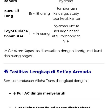
Reborn
nyaman
Rombongan
Isuzu Elf
15 – 18 orang
keluarga, study
Long
tour kecil, kantor
Nyaman untuk
Toyota Hiace
keluarga besar
11 – 14 orang
Commuter
atau rombongan
VIP
📌
Catatan:
Kapasitas disesuaikan dengan konfigurasi kursi
dan ruang bagasi.
🎁 Fasilitas Lengkap di Setiap Armada
Semua kendaraan Alloha Trans dilengkapi dengan:
❄️
Full AC dingin menyeluruh
💺
Reclining seat (kursi dapat direbahkan)