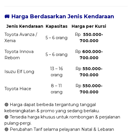
🚐 Harga Berdasarkan Jenis Kendaraan
Jenis Kendaraan
Kapasitas
Harga per Kursi
Toyota Avanza /
Rp
550.000-
5 – 6 orang
Xenia
700.000
Toyota Innova
Rp
600.000-
5 – 6 orang
Reborn
700.000
13 – 16
Rp
550.000-
Isuzu Elf Long
orang
700.000
8 – 11
Rp
550.000-
Toyota Hiace
orang
700.000
🟢 Harga dapat berbeda tergantung tanggal
keberangkatan & promo yang sedang berlaku.
🟢 Tersedia harga khusus untuk rombongan & perjalanan
pulang-pergi.
🟢 Perubahan Tarif selama pelayanan Natal & Lebaran