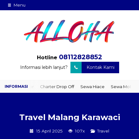
Menu
08112828852
Hotline
Informasi lebih lanjut?
Kontak Kami
to Door
Charter Drop Off
Sewa Hiace
Sewa Mobil Plus Driver
Travel Malang Karawaci
15 April 2025
107x
Travel