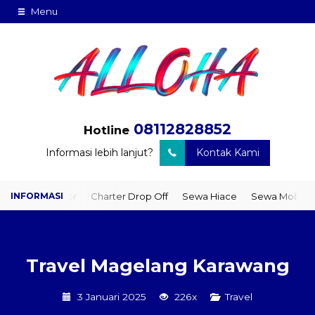
Menu
08112828852
Hotline
Informasi lebih lanjut?
Kontak Kami
o Door
Charter Drop Off
Sewa Hiace
Sewa Mobil Plus Driver
Travel Magelang Karawang
3 Januari 2025
226x
Travel