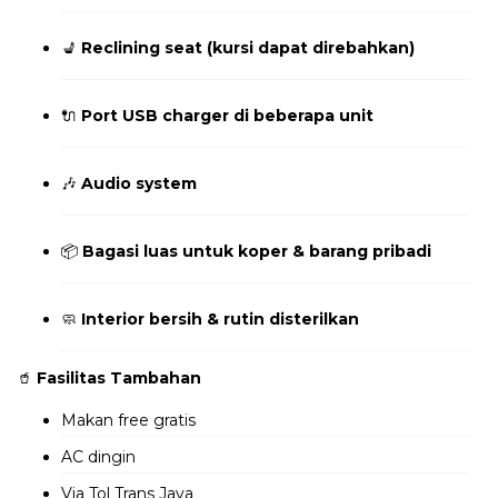
💺
Reclining seat (kursi dapat direbahkan)
🔌
Port USB charger di beberapa unit
🎶
Audio system
📦
Bagasi luas untuk koper & barang pribadi
🧼
Interior bersih & rutin disterilkan
🥤
Fasilitas Tambahan
Makan free gratis
AC dingin
Via Tol Trans Java