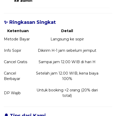
ke admin
✨ Ringkasan Singkat
Ketentuan
Detail
Metode Bayar
Langsung ke sopir
Info Sopir
Dikirim H-1 jam sebelum jemput
Cancel Gratis
Sampai jam 12.00 WIB di hari H
Cancel
Setelah jam 12.00 WIB, kena biaya
Berbayar
100%
Untuk booking >2 orang (20% dari
DP Wajib
total)
🔔 Tips dari Kami