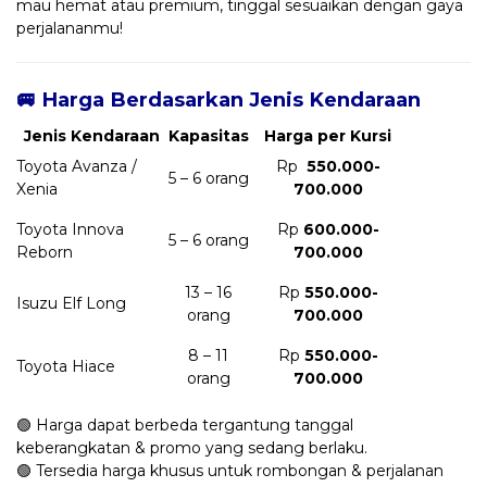
mau hemat atau premium, tinggal sesuaikan dengan gaya
perjalananmu!
🚐 Harga Berdasarkan Jenis Kendaraan
Jenis Kendaraan
Kapasitas
Harga per Kursi
Toyota Avanza /
Rp
550.000-
5 – 6 orang
Xenia
700.000
Toyota Innova
Rp
600.000-
5 – 6 orang
Reborn
700.000
13 – 16
Rp
550.000-
Isuzu Elf Long
orang
700.000
8 – 11
Rp
550.000-
Toyota Hiace
orang
700.000
🟢 Harga dapat berbeda tergantung tanggal
keberangkatan & promo yang sedang berlaku.
🟢 Tersedia harga khusus untuk rombongan & perjalanan