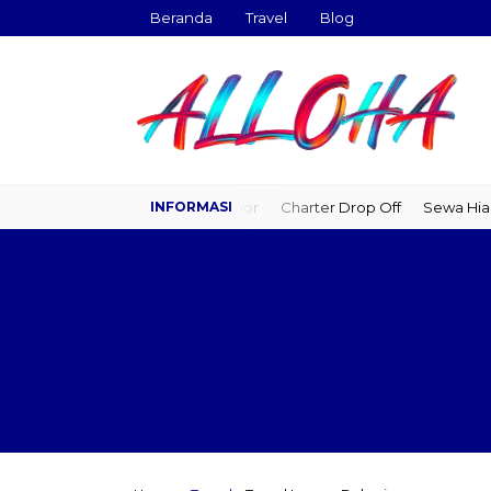
Beranda
Travel
Blog
Travel Door to Door
Charter Drop Off
Sewa Hiace
Sewa 