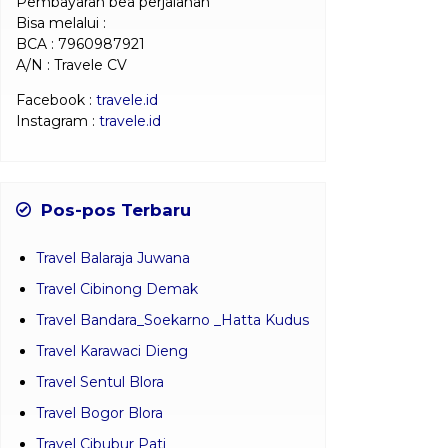
Pembayaran bea perjalanan
Bisa melalui :
BCA : 7960987921
A/N : Travele CV
Facebook :
travele.id
Instagram :
travele.id
Pos-pos Terbaru
Travel Balaraja Juwana
Travel Cibinong Demak
Travel Bandara_Soekarno _Hatta Kudus
Travel Karawaci Dieng
Travel Sentul Blora
Travel Bogor Blora
Travel Cibubur Pati