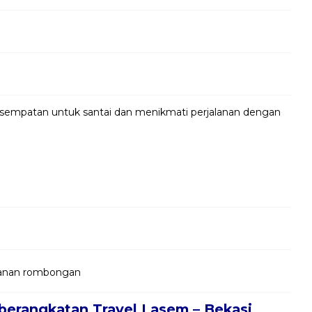
kesempatan untuk santai dan menikmati perjalanan dengan
jalanan rombongan
berangkatan Travel Lasem – Bekasi