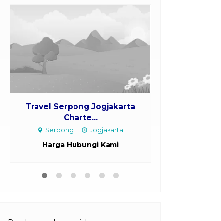
Travel Serpong Jogjakarta
Travel Ba
Charte...
Mrang
Serpong
Jogjakarta
Bandara Jua
Harga Hubungi Kami
Harga H