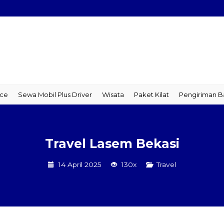
Mobil Plus Driver
Wisata
Paket Kilat
Pengiriman Barang
Tr
Travel Lasem Bekasi
14 April 2025
130x
Travel