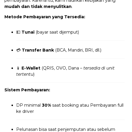
pembayaran. Karena itu, kami hadirkan kebijakan yang
mudah dan tidak menyulitkan
.
Metode Pembayaran yang Tersedia:
💵
Tunai
(bayar saat dijemput)
💳
Transfer Bank
(BCA, Mandiri, BRI, dll.)
📱
E-Wallet
(QRIS, OVO, Dana –
tersedia di unit
tertentu
)
Sistem Pembayaran:
DP minimal
30%
saat booking atau Pembayaran full
ke driver
Pelunasan bisa saat penjemputan atau sebelum