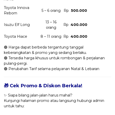
Toyota Innova
5 – 6 orang
Rp
500.000
Reborn
13 – 16
Isuzu Elf Long
Rp
400.000
orang
Toyota Hiace
8 – 11 orang
Rp
400.000
🟢 Harga dapat berbeda tergantung tanggal
keberangkatan & promo yang sedang berlaku.
🟢 Tersedia harga khusus untuk rombongan & perjalanan
pulang-pergi.
🟢 Perubahan Tarif selama pelayanan Natal & Lebaran
🎁 Cek Promo & Diskon Berkala!
✨ Siapa bilang jalan-jalan harus mahal?
Kunjungi halaman promo atau langsung hubungi admin
untuk tahu: