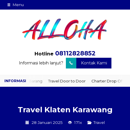
Menu
08112828852
Hotline
Informasi lebih lanjut?
Kontak Kami
iman Barang
Travel Door to Door
Charter Drop Off
Sewa Hia
Travel Klaten Karawang
28 Januari 2025
171x
Travel