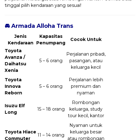
tinggal pilih kendaraan yang sesuai!
🚘 Armada Alloha Trans
Jenis
Kapasitas
Cocok Untuk
Kendaraan
Penumpang
Toyota
Perjalanan pribadi,
Avanza /
5 – 6 orang
pasangan, atau
Daihatsu
keluarga kecil
Xenia
Toyota
Perjalanan lebih
Innova
5 – 6 orang
premium dan
Reborn
nyaman
Rombongan
Isuzu Elf
15 – 18 orang
keluarga, study
Long
tour kecil, kantor
Nyaman untuk
Toyota Hiace
keluarga besar
11 – 14 orang
Commuter
atau rombongan