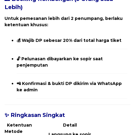
Lebih)
Untuk pemesanan
lebih dari 2 penumpang
, berlaku
ketentuan khusus:
💰
Wajib DP sebesar 20% dari total harga tiket
🔓
Pelunasan dibayarkan ke sopir saat
penjemputan
📲
Konfirmasi & bukti DP dikirim via WhatsApp
ke admin
✨ Ringkasan Singkat
Ketentuan
Detail
Metode
Langsung ke sopir