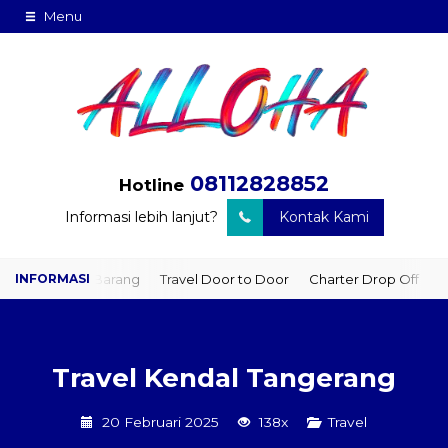
Menu
08112828852
Hotline
Informasi lebih lanjut?
Kontak Kami
man Barang
Travel Door to Door
Charter Drop Off
Sewa Hiace
Travel Kendal Tangerang
20 Februari 2025
138x
Travel