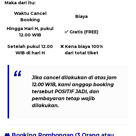
Maka dari itu:
Waktu Cancel
Biaya
Booking
Hingga Hari H, pukul
✅
Gratis (FREE)
12.00 WIB
Setelah pukul 12.00
❌
Kena biaya 100%
WIB di hari H
dari total tiket
Jika cancel dilakukan
di atas jam
12.00 WIB
, kami anggap booking
tersebut
POSITIF JADI
, dan
pembayaran tetap wajib
dilakukan
.
👥 Booking Rombongan (3 Orang atau