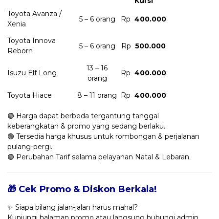
Kursi
Toyota Avanza /
5 – 6 orang
Rp
400.000
Xenia
Toyota Innova
5 – 6 orang
Rp
500.000
Reborn
13 – 16
Isuzu Elf Long
Rp
400.000
orang
Toyota Hiace
8 – 11 orang
Rp
400.000
🟢 Harga dapat berbeda tergantung tanggal
keberangkatan & promo yang sedang berlaku.
🟢 Tersedia harga khusus untuk rombongan & perjalanan
pulang-pergi.
🟢 Perubahan Tarif selama pelayanan Natal & Lebaran
🎁 Cek Promo & Diskon Berkala!
✨ Siapa bilang jalan-jalan harus mahal?
Kunjungi halaman promo atau langsung hubungi admin