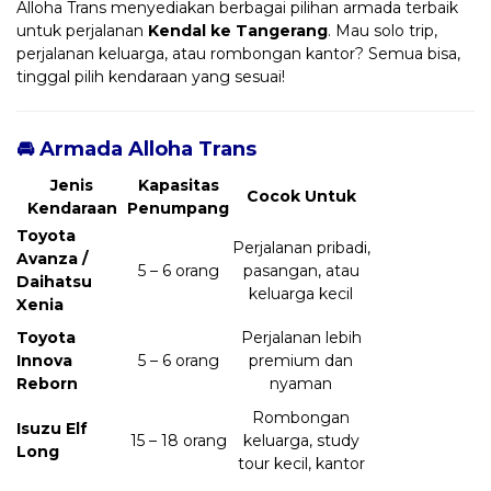
Alloha Trans menyediakan berbagai pilihan armada terbaik
untuk perjalanan
Kendal ke Tangerang
. Mau solo trip,
perjalanan keluarga, atau rombongan kantor? Semua bisa,
tinggal pilih kendaraan yang sesuai!
🚘 Armada Alloha Trans
Jenis
Kapasitas
Cocok Untuk
Kendaraan
Penumpang
Toyota
Perjalanan pribadi,
Avanza /
5 – 6 orang
pasangan, atau
Daihatsu
keluarga kecil
Xenia
Toyota
Perjalanan lebih
Innova
5 – 6 orang
premium dan
Reborn
nyaman
Rombongan
Isuzu Elf
15 – 18 orang
keluarga, study
Long
tour kecil, kantor