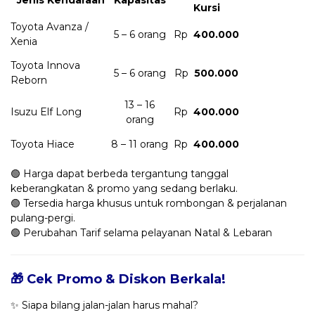
Kursi
Toyota Avanza /
5 – 6 orang
Rp
400.000
Xenia
Toyota Innova
5 – 6 orang
Rp
500.000
Reborn
13 – 16
Isuzu Elf Long
Rp
400.000
orang
Toyota Hiace
8 – 11 orang
Rp
400.000
🟢 Harga dapat berbeda tergantung tanggal
keberangkatan & promo yang sedang berlaku.
🟢 Tersedia harga khusus untuk rombongan & perjalanan
pulang-pergi.
🟢 Perubahan Tarif selama pelayanan Natal & Lebaran
🎁 Cek Promo & Diskon Berkala!
✨ Siapa bilang jalan-jalan harus mahal?