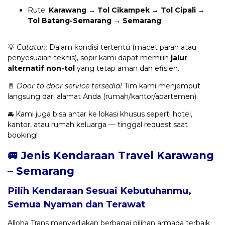
Rute:
Karawang → Tol Cikampek → Tol Cipali →
Tol Batang-Semarang → Semarang
💡
Catatan:
Dalam kondisi tertentu (macet parah atau
penyesuaian teknis), sopir kami dapat memilih
jalur
alternatif non-tol
yang tetap aman dan efisien.
🚪
Door to door service tersedia!
Tim kami menjemput
langsung dari alamat Anda (rumah/kantor/apartemen).
🚘 Kami juga bisa antar ke lokasi khusus seperti hotel,
kantor, atau rumah keluarga — tinggal request saat
booking!
🚐 Jenis Kendaraan Travel Karawang
– Semarang
Pilih Kendaraan Sesuai Kebutuhanmu,
Semua Nyaman dan Terawat
Alloha Trans menyediakan berbagai pilihan armada terbaik