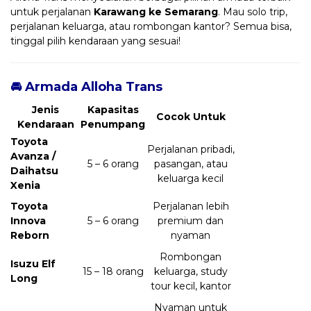
untuk perjalanan
Karawang ke Semarang
. Mau solo trip,
perjalanan keluarga, atau rombongan kantor? Semua bisa,
tinggal pilih kendaraan yang sesuai!
🚘 Armada Alloha Trans
Jenis
Kapasitas
Cocok Untuk
Kendaraan
Penumpang
Toyota
Perjalanan pribadi,
Avanza /
5 – 6 orang
pasangan, atau
Daihatsu
keluarga kecil
Xenia
Toyota
Perjalanan lebih
Innova
5 – 6 orang
premium dan
Reborn
nyaman
Rombongan
Isuzu Elf
15 – 18 orang
keluarga, study
Long
tour kecil, kantor
Nyaman untuk