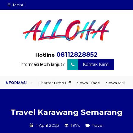
Menu
08112828852
Hotline
Informasi lebih lanjut?
Kontak Kami
to Door
Charter Drop Off
Sewa Hiace
Sewa Mobil Plus Driver
Travel Karawang Semarang
1 April 2025
197x
Travel